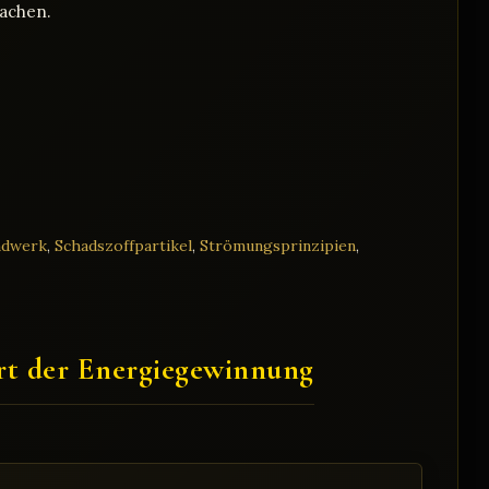
machen.
andwerk
,
Schadszoffpartikel
,
Strömungsprinzipien
,
Art der Energiegewinnung