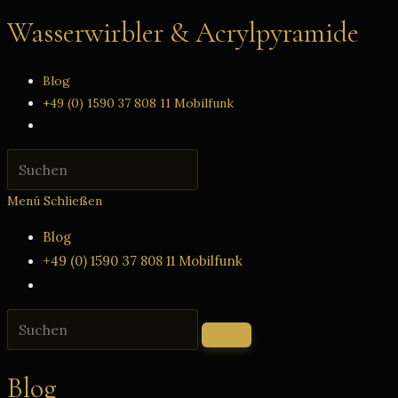
Zum
Wasserwirbler & Acrylpyramide
Inhalt
springen
Blog
+49 (0) 1590 37 808 11 Mobilfunk
Website-
Suche
Press
umschalten
Escape
Menü
Schließen
to
close
Blog
the
+49 (0) 1590 37 808 11 Mobilfunk
search
Website-
panel.
Suche
Diese
umschalten
Website
durchsuchen
Blog