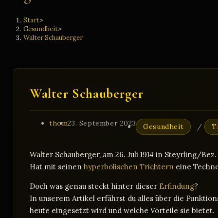
Start
>
Gesundheit
>
Walter Schauberger
Walter Schauberger
Beitrags-
Beitrag
Beitrags-
thom
23. September 2023
Gesundheit
/
T
Autor:
veröffentlicht:
Kategorie:
Walter Schauberger, am 26. Juli 1914 in Steyrling/Bez
Hat mit seinen
hyperbolischen Trichtern
eine Techno
Doch was genau steckt hinter dieser
Erfindung
?
In unserem Artikel erfährst du alles über die Funkti
heute eingesetzt wird und welche Vorteile sie bietet.