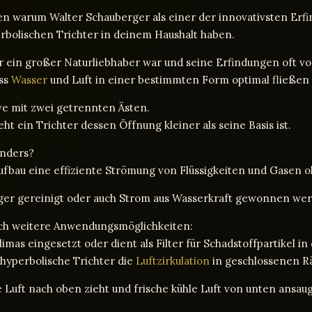
en warum Walter Schauberger als einer der innovativsten Erfind
erbolischen Trichter in deinem Haushalt haben.
r ein großer Naturliebhaber war und seine Erfindungen oft vo
ass
Wasser
und Luft in einer bestimmten Form optimal fließen
ve mit zwei getrennten Ästen.
 ein Trichter dessen Öffnung kleiner als seine Basis ist.
onders?
fbau eine effiziente Strömung von Flüssigkeiten und Gasen 
er gereinigt oder auch Strom aus Wasserkraft gewonnen we
och weitere Anwendungsmöglichkeiten:
mas eingesetzt oder dient als Filter für Schadstoffpartikel in 
 hyperbolische Trichter die
Luftzirkulation
in geschlossenen R
me Luft nach oben zieht und frische kühle Luft von unten ans