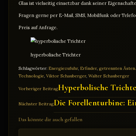
Glas ist vielseitig einsetzbar dank seiner Eigensch
Fragen gerne per E-Mail, SMS, Mobilfunk oder Telefo
Preis auf Anfrage.
hyperbolische Trichter
Schlagwörter
:
Energiezufuhr
,
Erfinder
,
getrennten Ästen.
Technologie
,
Viktor Schauberger
,
Walter Schauberger
Weitere
Hyperbolische Trichte
Vorheriger Beitrag
Artikel
Die Forellenturbine: E
Nächster Beitrag
ansehen
Das könnte dir auch gefallen