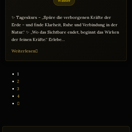
Wasser
✨ Tageskurs – „Spüre die verborgenen Kräfte der
Erde – und finde Klarheit, Ruhe und Verbindung in der
Natur.“ ✨ „Wo das Sichtbare endet, beginnt das Wirken
der feinen Kräfte.“ Erlebe…
Wünschelrutengehen
Weiterlesen
&
feinstoffliche
Wahrnehmung
1
✨
2
3
4
Zur
nächsten
Seite