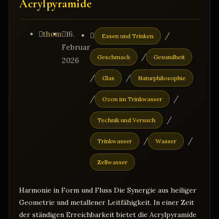
Acrylpyramide
Beitrags-
Beitrag
Beitrags-
thom
16.
/
Essen und Trinken
Autor:
veröffentlicht:
Kategorie:
Februar
/
Geschmack
Gesundheit
2026
/
/
Glas
Naturphilosophie
/
/
Ozon im Trinkwasser
/
Technik und Versuch
/
/
Trinkwasser
Wasser
Zellwasser
Harmonie in Form und Fluss Die Synergie aus heiliger
Geometrie und metallener Leitfähigkeit. In einer Zeit
der ständigen Erreichbarkeit bietet die Acrylpyramide