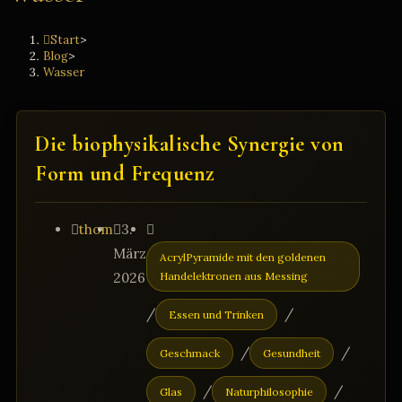
Start
>
Blog
>
Wasser
Die biophysikalische Synergie von
Form und Frequenz
Beitrags-
Beitrag
Beitrags-
thom
3.
Autor:
veröffentlicht:
Kategorie:
März
AcrylPyramide mit den goldenen
2026
Handelektronen aus Messing
/
/
Essen und Trinken
/
/
Geschmack
Gesundheit
/
/
Glas
Naturphilosophie