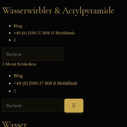
Zum
Wasserwirbler & Acrylpyramide
Inhalt
springen
Blog
+49 (0) 1590 37 808 11 Mobilfunk
Website-
Suche
Press
umschalten
Escape
Menü
Schließen
to
close
Blog
the
+49 (0) 1590 37 808 11 Mobilfunk
search
Website-
panel.
Suche
Diese
umschalten
Website
durchsuchen
Wasser