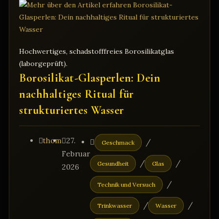
und
Frequenz
Hochwertiges, schadstofffreies Borosilikatglas
(laborgeprüft).
Borosilikat-Glasperlen: Dein
nachhaltiges Ritual für
strukturiertes Wasser
Beitrags-
Beitrag
Beitrags-
thom
27.
/
Geschmack
Autor:
veröffentlicht:
Kategorie:
Februar
/
/
Gesundheit
Glas
2026
/
Technik und Versuch
/
/
Trinkwasser
Wasser