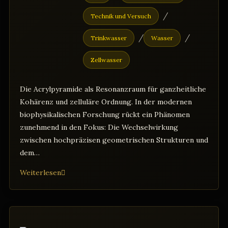
/
Technik und Versuch
/
/
Trinkwasser
Wasser
Zellwasser
Die Acrylpyramide als Resonanzraum für ganzheitliche
Kohärenz und zelluläre Ordnung. In der modernen
biophysikalischen Forschung rückt ein Phänomen
zunehmend in den Fokus: Die Wechselwirkung
zwischen hochpräzisen geometrischen Strukturen und
dem…
Die
Weiterlesen
biophysikalische
Synergie
von
Form