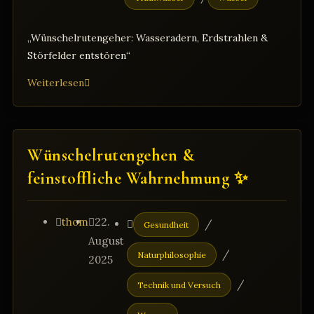
„Wünschelrutengeher: Wasseradern, Erdstrahlen &
Störfelder entstören“
„Wünschelrutengeher
Weiterlesen
in
Mühldorf
am
Wünschelrutengehen &
Inn
–
feinstoffliche Wahrnehmung ✨
Störfelder
aufspüren
Beitrags-
Beitrag
Beitrags-
thom
22.
und
/
Gesundheit
Autor:
harmonisieren“
veröffentlicht:
Kategorie:
August
/
Naturphilosophie
2025
/
Technik und Versuch