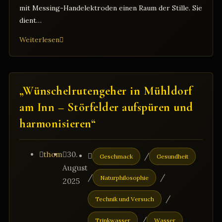
mit Messing-Handelektroden einen Raum der Stille. Sie
dient…
Acrylpyramide
Weiterlesen
„Wünschelrutengeher in Mühldorf
am Inn – Störfelder aufspüren und
harmonisieren“
Beitrags-
Beitrag
Beitrags-
thom
30.
/
Geschmack
Gesundheit
Autor:
veröffentlicht:
Kategorie:
August
/
/
Naturphilosophie
2025
/
Technik und Versuch
/
Trinkwasser
Wasser