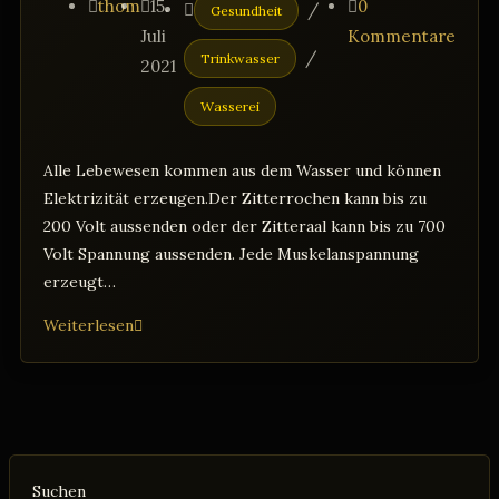
Beitrags-
Beitrag
Beitrags-
Beitrags-
thom
15.
0
/
Gesundheit
Autor:
veröffentlicht:
Kategorie:
Kommentare:
Juli
Kommentare
/
Trinkwasser
2021
Wasserei
Alle Lebewesen kommen aus dem Wasser und können
Elektrizität erzeugen.Der Zitterrochen kann bis zu
200 Volt aussenden oder der Zitteraal kann bis zu 700
Volt Spannung aussenden. Jede Muskelanspannung
erzeugt…
Alle
Weiterlesen
Lebewesen
kommen
aus
dem
Wasser
Suchen
und