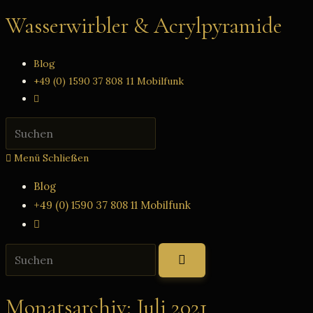
Zum
Wasserwirbler & Acrylpyramide
Inhalt
springen
Blog
+49 (0) 1590 37 808 11 Mobilfunk
Website-
Suche
Press
umschalten
Escape
Menü
Schließen
to
close
Blog
the
+49 (0) 1590 37 808 11 Mobilfunk
search
Website-
panel.
Suche
Diese
umschalten
Website
durchsuchen
Monatsarchiv: Juli 2021