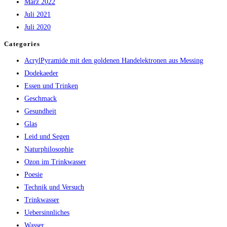
März 2022
Juli 2021
Juli 2020
Categories
AcrylPyramide mit den goldenen Handelektronen aus Messing
Dodekaeder
Essen und Trinken
Geschmack
Gesundheit
Glas
Leid und Segen
Naturphilosophie
Ozon im Trinkwasser
Poesie
Technik und Versuch
Trinkwasser
Uebersinnliches
Wasser