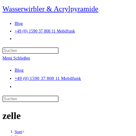
Zum
Wasserwirbler & Acrylpyramide
Inhalt
springen
Blog
+49 (0) 1590 37 808 11 Mobilfunk
Website-
Suche
Press
umschalten
Escape
Menü
Schließen
to
Blog
close
+49 (0) 1590 37 808 11 Mobilfunk
the
Website-
search
Suche
panel.
Diese
umschalten
Website
zelle
durchsuchen
Start
>