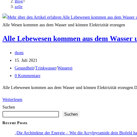
Blog
>
zelle
Alle Wesen kommen aus dem Wasser und können Elektrizität erzeugen
Alle Lebewesen kommen aus dem Wasser un
Beitrags-
thom
Autor:
Beitrag
15. Juli 2021
veröffentlicht:
Beitrags-
Gesundheit
/
Trinkwasser
/
Wasserei
Kategorie:
Beitrags-
0 Kommentare
Kommentare:
Alle Lebewesen kommen aus dem Wasser und können Elektrizität erzeugen.Der
Alle
Weiterlesen
Lebewesen
Suchen
Suchen
kommen
aus
Recent Posts
dem
„Die Architektur der Energie – Wie die Acrylpyramide dein Biofeld har