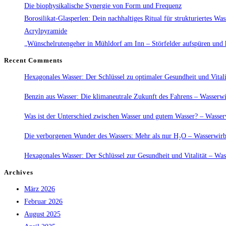
Wasser
Die biophysikalische Synergie von Form und Frequenz
und
Borosilikat-Glasperlen: Dein nachhaltiges Ritual für strukturiertes Was
können
Acrylpyramide
Elektrizität
„Wünschelrutengeher in Mühldorf am Inn – Störfelder aufspüren und 
erzeugen:
Recent Comments
Hexagonales Wasser: Der Schlüssel zu optimaler Gesundheit und Vitali
Benzin aus Wasser: Die klimaneutrale Zukunft des Fahrens – Wasserwi
Was ist der Unterschied zwischen Wasser und gutem Wasser? – Wasserw
Die verborgenen Wunder des Wassers: Mehr als nur H₂O – Wasserwirbl
Hexagonales Wasser: Der Schlüssel zur Gesundheit und Vitalität – Was
Archives
März 2026
Februar 2026
August 2025