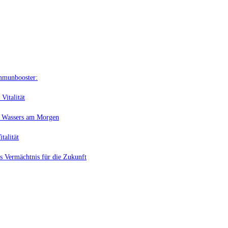
Immunbooster:
Vitalität
en Wassers am Morgen
talität
s Vermächtnis für die Zukunft