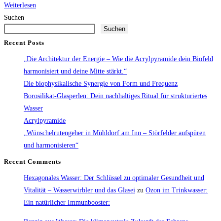
Borosilikat-
Weiterlesen
Glasperlen:
Suchen
Suchen
Dein
nachhaltiges
Recent Posts
Ritual
„Die Architektur der Energie – Wie die Acrylpyramide dein Biofeld
für
harmonisiert und deine Mitte stärkt.“
strukturiertes
Die biophysikalische Synergie von Form und Frequenz
Wasser
Borosilikat-Glasperlen: Dein nachhaltiges Ritual für strukturiertes
Wasser
Acrylpyramide
„Wünschelrutengeher in Mühldorf am Inn – Störfelder aufspüren
und harmonisieren“
Recent Comments
Hexagonales Wasser: Der Schlüssel zu optimaler Gesundheit und
Vitalität – Wasserwirbler und das Glasei
zu
Ozon im Trinkwasser:
Ein natürlicher Immunbooster: