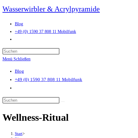
Zum
Wasserwirbler & Acrylpyramide
Inhalt
springen
Blog
+49 (0) 1590 37 808 11 Mobilfunk
Website-
Suche
Press
umschalten
Escape
Menü
Schließen
to
Blog
close
+49 (0) 1590 37 808 11 Mobilfunk
the
Website-
search
Suche
panel.
Diese
umschalten
Website
Wellness-Ritual
durchsuchen
Start
>