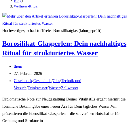
Blog
>
Wellness-Ritual
Hochwertiges, schadstofffreies Borosilikatglas (laborgeprüft).
Borosilikat-Glasperlen: Dein nachhaltiges
Ritual für strukturiertes Wasser
Beitrags-
thom
Autor:
Beitrag
27. Februar 2026
veröffentlicht:
Beitrags-
Geschmack
/
Gesundheit
/
Glas
/
Technik und
Kategorie:
Versuch
/
Trinkwasser
/
Wasser
/
Zellwasser
Diplomatische Note zur Neugestaltung Deiner VitalitätEs ergeht hiermit die
förmliche Bekanntgabe einer neuen Ära für Dein tägliches Wasser:Wir
präsentieren die Borosilikat-Glasperlen – die souveränen Botschafter für
Ordnung und Struktur in…