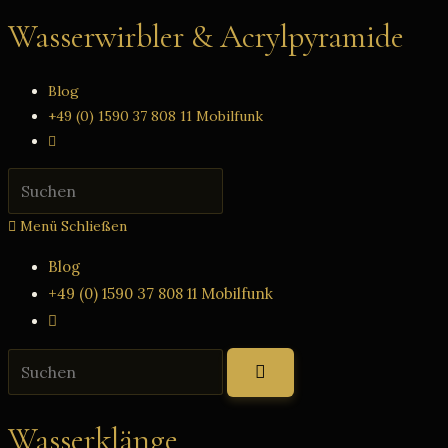
Zum
Wasserwirbler & Acrylpyramide
Inhalt
springen
Blog
+49 (0) 1590 37 808 11 Mobilfunk
Website-
Suche
Press
umschalten
Escape
Menü
Schließen
to
close
Blog
the
+49 (0) 1590 37 808 11 Mobilfunk
search
Website-
panel.
Suche
Diese
umschalten
Website
durchsuchen
Wasserklänge