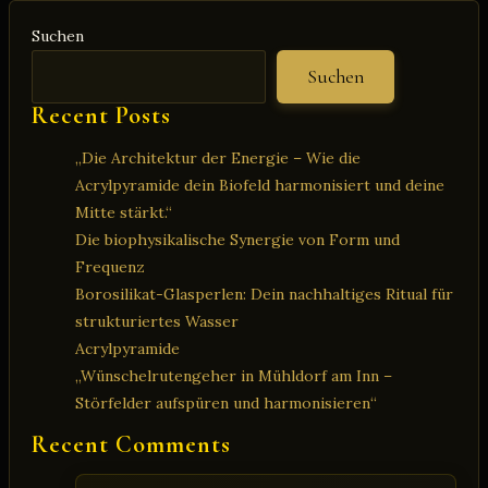
Mehr
Suchen
als
nur
Suchen
H₂O
Recent Posts
„Die Architektur der Energie – Wie die
Acrylpyramide dein Biofeld harmonisiert und deine
Mitte stärkt.“
Die biophysikalische Synergie von Form und
Frequenz
Borosilikat-Glasperlen: Dein nachhaltiges Ritual für
strukturiertes Wasser
Acrylpyramide
„Wünschelrutengeher in Mühldorf am Inn –
Störfelder aufspüren und harmonisieren“
Recent Comments