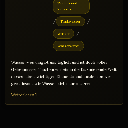
Technik und
Versuch
/
/
Trinkwasser
/
Wasser
Wasserwirbel
Wasser – es umgibt uns täglich und ist doch voller
Geheimnisse. Tauchen wir ein in die faszinierende Welt
dieses lebenswichtigen Elements und entdecken wir
gemeinsam, wie Wasser nicht nur unseren…
Die
Weiterlesen
verborgenen
Wunder
des
Wassers: