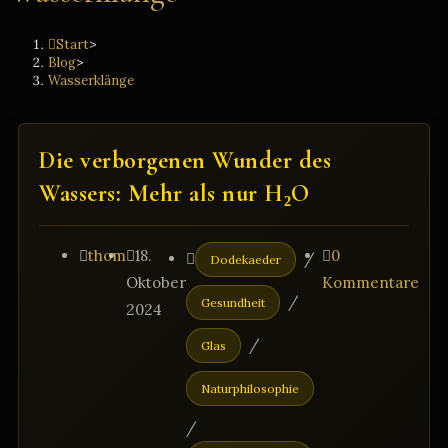
Start
>
Blog
>
Wasserklänge
Die verborgenen Wunder des
Wassers: Mehr als nur H₂O
Beitrags-
Beitrag
Beitrags-
Beitrags-
thom
18.
0
/
Dodekaeder
Autor:
veröffentlicht:
Kategorie:
Kommentare:
Oktober
Kommentare
/
Gesundheit
2024
/
Glas
Naturphilosophie
/