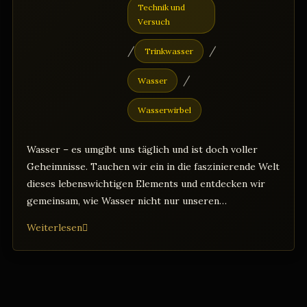
Technik und
Versuch
/
/
Trinkwasser
/
Wasser
Wasserwirbel
Wasser – es umgibt uns täglich und ist doch voller
Geheimnisse. Tauchen wir ein in die faszinierende Welt
dieses lebenswichtigen Elements und entdecken wir
gemeinsam, wie Wasser nicht nur unseren…
Die
Weiterlesen
verborgenen
Wunder
des
Wassers: