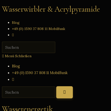
Zum
Wasserwirbler & Acrylpyramide
Inhalt
springen
Blog
+49 (0) 1590 37 808 11 Mobilfunk
Website-
Suche
Press
umschalten
Escape
Menü
Schließen
to
close
Blog
the
+49 (0) 1590 37 808 11 Mobilfunk
search
Website-
panel.
Suche
Diese
umschalten
Website
durchsuchen
Wasserenergetik