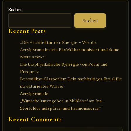
Mehr
Suchen
als
nur
Suchen
H₂O
Recent Posts
„Die Architektur der Energie – Wie die
Acrylpyramide dein Biofeld harmonisiert und deine
Mitte stärkt.“
Die biophysikalische Synergie von Form und
Frequenz
Borosilikat-Glasperlen: Dein nachhaltiges Ritual für
strukturiertes Wasser
Acrylpyramide
„Wünschelrutengeher in Mühldorf am Inn –
Störfelder aufspüren und harmonisieren“
Recent Comments