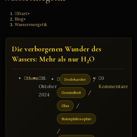
Start
>
Blog
>
Wasserenergetik
Die verborgenen Wunder des
Wassers: Mehr als nur H₂O
Beitrags-
Beitrag
Beitrags-
Beitrags-
thom
18.
0
/
Dodekaeder
Autor:
veröffentlicht:
Kategorie:
Kommentare:
Oktober
Kommentare
/
Gesundheit
2024
/
Glas
Naturphilosophie
/