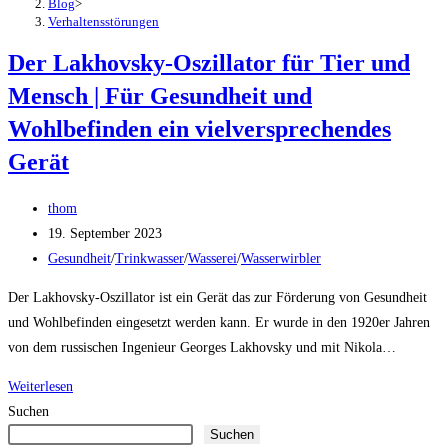
Blog
>
Verhaltensstörungen
Der Lakhovsky-Oszillator für Tier und
Mensch | Für Gesundheit und
Wohlbefinden ein vielversprechendes
Gerät
Beitrags-
thom
Autor:
Beitrag
19. September 2023
veröffentlicht:
Beitrags-
Gesundheit
/
Trinkwasser
/
Wasserei
/
Wasserwirbler
Kategorie:
Der Lakhovsky-Oszillator ist ein Gerät das zur Förderung von Gesundheit
und Wohlbefinden eingesetzt werden kann. Er wurde in den 1920er Jahren
von dem russischen Ingenieur Georges Lakhovsky und mit Nikola…
Der
Weiterlesen
Lakhovsky-
Suchen
Suchen
Oszillator