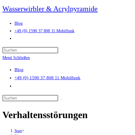
Zum
Wasserwirbler & Acrylpyramide
Inhalt
springen
Blog
+49 (0) 1590 37 808 11 Mobilfunk
Website-
Suche
Press
umschalten
Escape
Menü
Schließen
to
Blog
close
+49 (0) 1590 37 808 11 Mobilfunk
the
Website-
search
Suche
panel.
Diese
umschalten
Website
Verhaltensstörungen
durchsuchen
Start
>