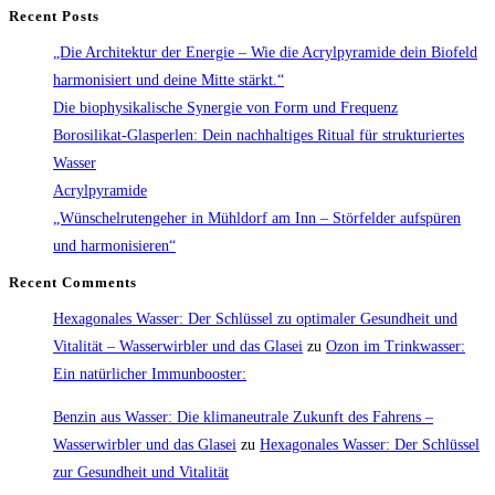
für
Recent Posts
Tier
„Die Architektur der Energie – Wie die Acrylpyramide dein Biofeld
und
harmonisiert und deine Mitte stärkt.“
Mensch
Die biophysikalische Synergie von Form und Frequenz
|
Borosilikat-Glasperlen: Dein nachhaltiges Ritual für strukturiertes
Für
Wasser
Gesundheit
Acrylpyramide
und
„Wünschelrutengeher in Mühldorf am Inn – Störfelder aufspüren
Wohlbefinden
und harmonisieren“
ein
Recent Comments
vielversprechendes
Gerät
Hexagonales Wasser: Der Schlüssel zu optimaler Gesundheit und
Vitalität – Wasserwirbler und das Glasei
zu
Ozon im Trinkwasser:
Ein natürlicher Immunbooster:
Benzin aus Wasser: Die klimaneutrale Zukunft des Fahrens –
Wasserwirbler und das Glasei
zu
Hexagonales Wasser: Der Schlüssel
zur Gesundheit und Vitalität