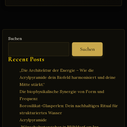
Wasser:
Der
Schlüssel
zu
optimaler
Suchen
Gesundheit
und
Suchen
Vitalität
Recent Posts
„Die Architektur der Energie – Wie die
Acrylpyramide dein Biofeld harmonisiert und deine
Mitte stärkt.“
Die biophysikalische Synergie von Form und
Frequenz
Borosilikat-Glasperlen: Dein nachhaltiges Ritual für
strukturiertes Wasser
Acrylpyramide
„Wünschelrutengeher in Mühldorf am Inn –