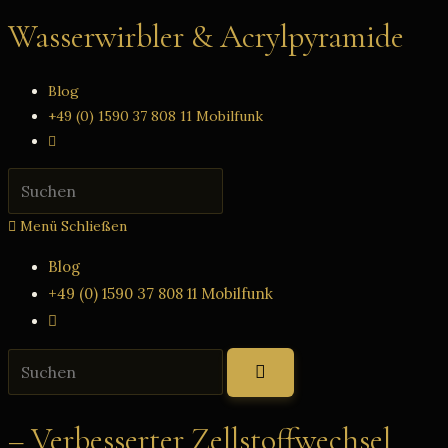
Zum
Wasserwirbler & Acrylpyramide
Inhalt
springen
Blog
+49 (0) 1590 37 808 11 Mobilfunk
Website-
Suche
Press
umschalten
Escape
Menü
Schließen
to
close
Blog
the
+49 (0) 1590 37 808 11 Mobilfunk
search
Website-
panel.
Suche
Diese
umschalten
Website
durchsuchen
– Verbesserter Zellstoffwechsel