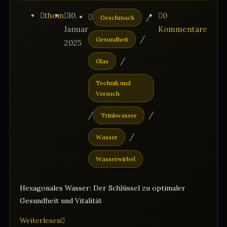
Beitrags-
Beitrag
Beitrags-
Beitrags-
thom
10.
0
/
Geschmack
Autor:
veröffentlicht:
Kategorie:
Kommentare:
Januar
Kommentare
/
Gesundheit
2025
/
Glas
Technik und
Versuch
/
/
Trinkwasser
/
Wasser
Wasserwirbel
Hexagonales Wasser: Der Schlüssel zu optimaler
Gesundheit und Vitalität
Hexagonales
Weiterlesen