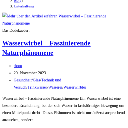
Blog
>
Unterhaltung
Das Dodekaeder:
Wasserwirbel – Faszinierende
Naturphänomene
Beitrags-
thom
Autor:
Beitrag
20. November 2023
veröffentlicht:
Beitrags-
Gesundheit
/
Glas
/
Technik und
Kategorie:
Versuch
/
Trinkwasser
/
Wasserei
/
Wasserwirbler
Wasserwirbel – Faszinierende Naturphänomene Ein Wasserwirbel ist eine
besondere Erscheinung, bei der sich Wasser in kreisförmiger Bewegung um
einen Mittelpunkt dreht. Dieses Phänomen ist nicht nur äußerst ansprechend
anzusehen, sondern…