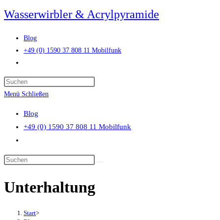
Zum
Wasserwirbler & Acrylpyramide
Inhalt
springen
Blog
+49 (0) 1590 37 808 11 Mobilfunk
Website-
Suche
Press
umschalten
Escape
Menü
Schließen
to
Blog
close
+49 (0) 1590 37 808 11 Mobilfunk
the
Website-
search
Suche
panel.
Diese
umschalten
Website
Unterhaltung
durchsuchen
Start
>