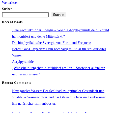
Wasserwirbel
Weiterlesen
–
Suchen
Suchen
Faszinierende
Naturphänomene
Recent Posts
„Die Architektur der Energie – Wie die Acrylpyramide dein Biofeld
harmonisiert und deine Mitte stärkt.“
Die biophysikalische Synergie von Form und Frequenz
Borosilikat-Glasperlen: Dein nachhaltiges Ritual für strukturiertes
Wasser
Acrylpyramide
„Wünschelrutengeher in Mühldorf am Inn – Störfelder aufspüren
und harmonisieren“
Recent Comments
Hexagonales Wasser: Der Schlüssel zu optimaler Gesundheit und
Vitalität – Wasserwirbler und das Glasei
zu
Ozon im Trinkwasser:
Ein natürlicher Immunbooster: