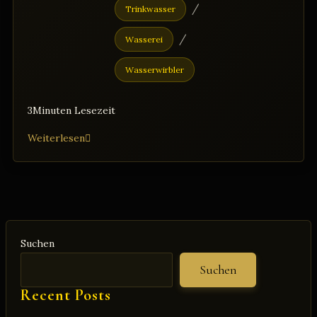
/
Trinkwasser
/
Wasserei
Wasserwirbler
3Minuten Lesezeit
Das
Weiterlesen
Glas-
Ei:
Eine
innovative
Lösung
Suchen
zur
Reinigung
Suchen
von
Recent Posts
Trinkwasser