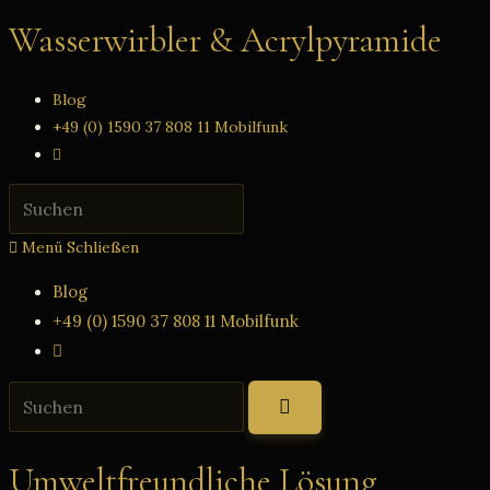
Zum
Wasserwirbler & Acrylpyramide
Inhalt
springen
Blog
+49 (0) 1590 37 808 11 Mobilfunk
Website-
Suche
Press
umschalten
Escape
Menü
Schließen
to
close
Blog
the
+49 (0) 1590 37 808 11 Mobilfunk
search
Website-
panel.
Suche
Diese
umschalten
Website
durchsuchen
Umweltfreundliche Lösung