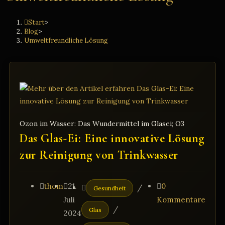
Start
>
Blog
>
Umweltfreundliche Lösung
Ozon im Wasser: Das Wundermittel im Glasei; O3
Das Glas-Ei: Eine innovative Lösung
zur Reinigung von Trinkwasser
Beitrags-
Beitrag
Beitrags-
Beitrags-
thom
21.
0
/
Gesundheit
Autor:
veröffentlicht:
Kategorie:
Kommentare:
Juli
Kommentare
/
Glas
2024