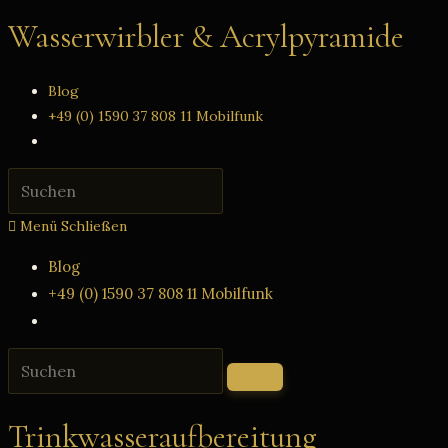
Zum
Wasserwirbler & Acrylpyramide
Inhalt
springen
Blog
+49 (0) 1590 37 808 11 Mobilfunk
Website-
Suche
Press
umschalten
Escape
Menü
Schließen
to
close
Blog
the
+49 (0) 1590 37 808 11 Mobilfunk
search
Website-
panel.
Suche
Diese
umschalten
Website
durchsuchen
Trinkwasseraufbereitung