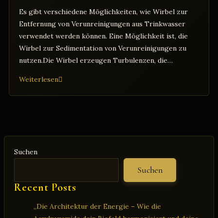
Es gibt verschiedene Möglichkeiten, wie Wirbel zur
Entfernung von Verunreinigungen aus Trinkwasser
verwendet werden können. Eine Möglichkeit ist, die
Wirbel zur Sedimentation von Verunreinigungen zu
nutzen.Die Wirbel erzeugen Turbulenzen, die…
„Wirbel
Weiterlesen
zur
Entfernung
von
Verunreinigungen
aus
Suchen
Trinkwasser
mit
Suchen
dem
Recent Posts
Wasserwirbler“:
„Die Architektur der Energie – Wie die