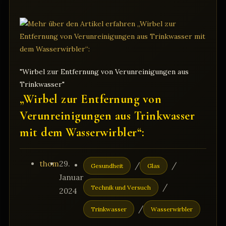
Eine
innovative
Lösung
zur
Reinigung
von
"Wirbel zur Entfernung von Verunreinigungen aus
Trinkwasser
Trinkwasser"
„Wirbel zur Entfernung von
Verunreinigungen aus Trinkwasser
mit dem Wasserwirbler“:
Beitrags-
Beitrag
Beitrags-
thom
29.
/
/
Gesundheit
Glas
Autor:
veröffentlicht:
Kategorie:
Januar
/
Technik und Versuch
2024
/
Trinkwasser
Wasserwirbler