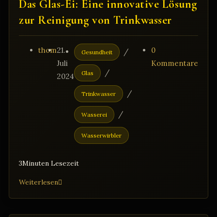
Das Glas-Ei: Eine innovative Lösung
erkennt
zur Reinigung von Trinkwasser
Beitrags-
Beitrag
Beitrags-
Beitrags-
thom
21.
0
/
Gesundheit
Autor:
veröffentlicht:
Kategorie:
Kommentare:
Juli
Kommentare
/
Glas
2024
/
Trinkwasser
/
Wasserei
Wasserwirbler
3Minuten Lesezeit
Das
Weiterlesen
Glas-
Ei: