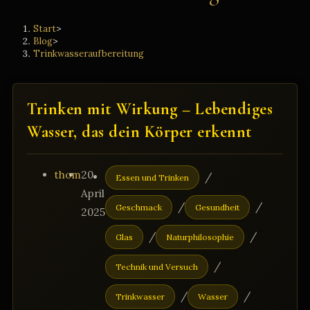
Start
>
Blog
>
Trinkwasseraufbereitung
Trinken mit Wirkung – Lebendiges
Wasser, das dein Körper erkennt
Beitrags-
Beitrag
Beitrags-
thom
20.
/
Essen und Trinken
Autor:
veröffentlicht:
Kategorie:
April
/
/
Geschmack
Gesundheit
2025
/
/
Glas
Naturphilosophie
/
Technik und Versuch
/
/
Trinkwasser
Wasser