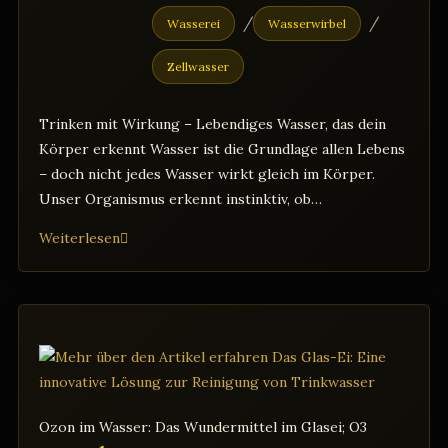
/
/
Wasserei
Wasserwirbel
Zellwasser
Trinken mit Wirkung – Lebendiges Wasser, das dein
Körper erkennt Wasser ist die Grundlage allen Lebens
– doch nicht jedes Wasser wirkt gleich im Körper.
Unser Organismus erkennt instinktiv, ob…
Trinken
Weiterlesen
mit
Wirkung
–
Lebendiges
Wasser,
das
dein
Ozon im Wasser: Das Wundermittel im Glasei; O3
Körper