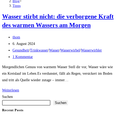
Blog
>
Tipps
Wasser stirbt nicht: die verborgene Kraft
des warmen Wassers am Morgen
Beitrags-
thom
Autor:
Beitrag
6. August 2024
veröffentlicht:
Beitrags-
Gesundheit
/
Trinkwasser
/
Wasser
/
Wasserwirbel
/
Wasserwirbler
Kategorie:
Beitrags-
1 Kommentar
Kommentare:
Morgendlichen Genuss von warmem Wasser Stell dir vor, Wasser wäre wie
ein Kreislauf im Leben.Es verdunstet, fällt als Regen, versickert im Boden
und tritt als Quelle wieder zutage – immer…
Wasser
Weiterlesen
stirbt
Suchen
Suchen
nicht:
die
Recent Posts
verborgene