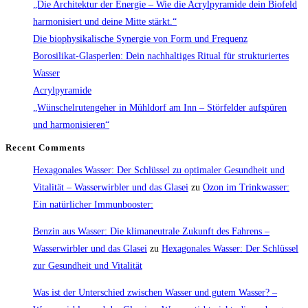
„Die Architektur der Energie – Wie die Acrylpyramide dein Biofeld
Kraft
harmonisiert und deine Mitte stärkt.“
des
Die biophysikalische Synergie von Form und Frequenz
warmen
Borosilikat-Glasperlen: Dein nachhaltiges Ritual für strukturiertes
Wassers
Wasser
am
Acrylpyramide
Morgen
„Wünschelrutengeher in Mühldorf am Inn – Störfelder aufspüren
und harmonisieren“
Recent Comments
Hexagonales Wasser: Der Schlüssel zu optimaler Gesundheit und
Vitalität – Wasserwirbler und das Glasei
zu
Ozon im Trinkwasser:
Ein natürlicher Immunbooster:
Benzin aus Wasser: Die klimaneutrale Zukunft des Fahrens –
Wasserwirbler und das Glasei
zu
Hexagonales Wasser: Der Schlüssel
zur Gesundheit und Vitalität
Was ist der Unterschied zwischen Wasser und gutem Wasser? –