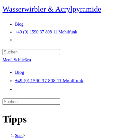
Zum
Wasserwirbler & Acrylpyramide
Inhalt
springen
Blog
+49 (0) 1590 37 808 11 Mobilfunk
Website-
Suche
Press
umschalten
Escape
Menü
Schließen
to
Blog
close
+49 (0) 1590 37 808 11 Mobilfunk
the
Website-
search
Suche
panel.
Diese
umschalten
Website
Tipps
durchsuchen
Start
>