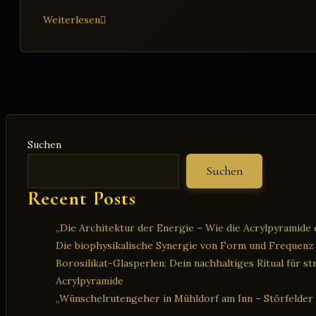
Kostenfreie
Weiterlesen
Energiegewinnung
aus
der
Natur
Suchen
Suchen
Recent Posts
„Die Architektur der Energie – Wie die Acrylpyramide d
Die biophysikalische Synergie von Form und Frequenz
Borosilikat-Glasperlen: Dein nachhaltiges Ritual für s
Acrylpyramide
„Wünschelrutengeher in Mühldorf am Inn – Störfelder