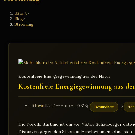
Start
>
Blog
>
Strömung
Kostenfreie Energiegewinnung aus der Natur
Kostenfreie Energiegewinnung aus de
Beitrags-
Beitrag
Beitrags-
thom
5. Dezember 2023
/
Gesundheit
Tec
Autor:
veröffentlicht:
Kategorie:
Die Forellenturbine ist ein von Viktor Schauberger entwi
Distanzen gegen den Strom aufzuschwimmen, ohne sich