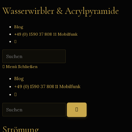
Zum
Wasserwirbler & Acrylpyramide
Inhalt
springen
Blog
+49 (0) 1590 37 808 11 Mobilfunk
Website-
Suche
Press
umschalten
Escape
Menü
Schließen
to
close
Blog
the
+49 (0) 1590 37 808 11 Mobilfunk
search
Website-
panel.
Suche
Diese
umschalten
Website
durchsuchen
Strömung