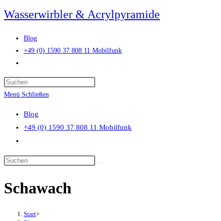
Zum
Wasserwirbler & Acrylpyramide
Inhalt
springen
Blog
+49 (0) 1590 37 808 11 Mobilfunk
Website-
Suche
Press
umschalten
Escape
Menü
Schließen
to
Blog
close
+49 (0) 1590 37 808 11 Mobilfunk
the
Website-
search
Suche
panel.
Diese
umschalten
Website
Schawach
durchsuchen
Start
>