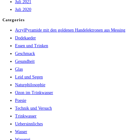
Juli 2021
Juli 2020
Categories
AcrylPyramide mit den goldenen Handelektronen aus Messing
Dodekaeder
Essen und Trinken
Geschmack
Gesundheit
Glas
Leid und Segen
Naturphilosophie
Ozon im Trinkwasser
Poesie
Technik und Versuch
Trinkwasser
Uebersinnliches
Wasser
Wasserei