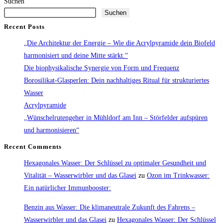
in
Suchen
Suchen
Action
Recent Posts
„Die Architektur der Energie – Wie die Acrylpyramide dein Biofeld
harmonisiert und deine Mitte stärkt.“
Die biophysikalische Synergie von Form und Frequenz
Borosilikat-Glasperlen: Dein nachhaltiges Ritual für strukturiertes
Wasser
Acrylpyramide
„Wünschelrutengeher in Mühldorf am Inn – Störfelder aufspüren
und harmonisieren“
Recent Comments
Hexagonales Wasser: Der Schlüssel zu optimaler Gesundheit und
Vitalität – Wasserwirbler und das Glasei
zu
Ozon im Trinkwasser:
Ein natürlicher Immunbooster:
Benzin aus Wasser: Die klimaneutrale Zukunft des Fahrens –
Wasserwirbler und das Glasei
zu
Hexagonales Wasser: Der Schlüssel