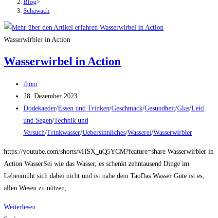
Blog
>
Schawach
Wasserwirbler in Action
Wasserwirbel in Action
Beitrags-
thom
Autor:
Beitrag
28. Dezember 2023
veröffentlicht:
Beitrags-
Dodekaeder
/
Essen und Trinken
/
Geschmack
/
Gesundheit
/
Glas
/
Leid
Kategorie:
und Segen
/
Technik und
Versuch
/
Trinkwasser
/
Uebersinnliches
/
Wasserei
/
Wasserwirbler
https://youtube.com/shorts/vHSX_uQ5YCM?feature=share Wasserwirbler in
Action WasserSei wie das Wasser, es schenkt zehntausend Dinge im
Lebenmüht sich dabei nicht und ist nahe dem TaoDas Wasser Güte ist es,
allen Wesen zu nützen,…
Wasserwirbel
Weiterlesen