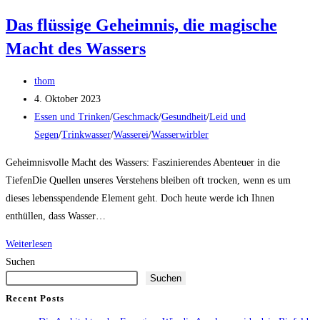
Natur
Das flüssige Geheimnis, die magische
Macht des Wassers
Beitrags-
thom
Autor:
Beitrag
4. Oktober 2023
veröffentlicht:
Beitrags-
Essen und Trinken
/
Geschmack
/
Gesundheit
/
Leid und
Kategorie:
Segen
/
Trinkwasser
/
Wasserei
/
Wasserwirbler
Geheimnisvolle Macht des Wassers: Faszinierendes Abenteuer in die
TiefenDie Quellen unseres Verstehens bleiben oft trocken, wenn es um
dieses lebensspendende Element geht. Doch heute werde ich Ihnen
enthüllen, dass Wasser…
Das
Weiterlesen
flüssige
Suchen
Suchen
Geheimnis,
die
Recent Posts
magische