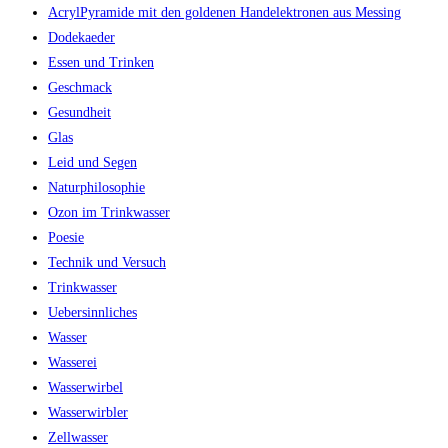
AcrylPyramide mit den goldenen Handelektronen aus Messing
Dodekaeder
Essen und Trinken
Geschmack
Gesundheit
Glas
Leid und Segen
Naturphilosophie
Ozon im Trinkwasser
Poesie
Technik und Versuch
Trinkwasser
Uebersinnliches
Wasser
Wasserei
Wasserwirbel
Wasserwirbler
Zellwasser