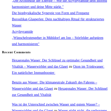
„Die Architektur der Energie – Wie die Acrylpyramide dein Biofeld
Macht
harmonisiert und deine Mitte stärkt.“
des
Die biophysikalische Synergie von Form und Frequenz
Wassers
Borosilikat-Glasperlen: Dein nachhaltiges Ritual für strukturiertes
Wasser
Acrylpyramide
„Wünschelrutengeher in Mühldorf am Inn – Störfelder aufspüren
und harmonisieren“
Recent Comments
Hexagonales Wasser: Der Schlüssel zu optimaler Gesundheit und
Vitalität – Wasserwirbler und das Glasei
zu
Ozon im Trinkwasser:
Ein natürlicher Immunbooster:
Benzin aus Wasser: Die klimaneutrale Zukunft des Fahrens –
Wasserwirbler und das Glasei
zu
Hexagonales Wasser: Der Schlüssel
zur Gesundheit und Vitalität
Was ist der Unterschied zwischen Wasser und gutem Wasser? –
Wasserwirbler und das Glasei
zu
Wasser stirbt nicht: die verborgene