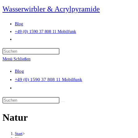
Zum
Wasserwirbler & Acrylpyramide
Inhalt
springen
Blog
+49 (0) 1590 37 808 11 Mobilfunk
Website-
Suche
Press
umschalten
Escape
Menü
Schließen
to
Blog
close
+49 (0) 1590 37 808 11 Mobilfunk
the
Website-
search
Suche
panel.
Diese
umschalten
Website
Natur
durchsuchen
Start
>