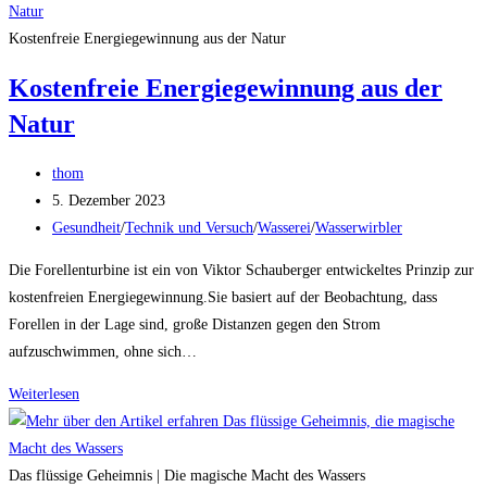
Kegel
und
Kostenfreie Energiegewinnung aus der Natur
die
Kostenfreie Energiegewinnung aus der
goldene
Natur
Eiform:
Eine
Beitrags-
faszinierende
thom
Autor:
Beitrag
Verbindung
5. Dezember 2023
veröffentlicht:
Beitrags-
Gesundheit
/
Technik und Versuch
/
Wasserei
/
Wasserwirbler
Kategorie:
Die Forellenturbine ist ein von Viktor Schauberger entwickeltes Prinzip zur
kostenfreien Energiegewinnung.Sie basiert auf der Beobachtung, dass
Forellen in der Lage sind, große Distanzen gegen den Strom
aufzuschwimmen, ohne sich…
Kostenfreie
Weiterlesen
Energiegewinnung
aus
der
Das flüssige Geheimnis | Die magische Macht des Wassers