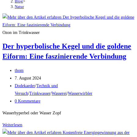
Blog
>
Natur
Ozon im Trinkwasser
Der hyperbolische Kegel und die goldene
Eiform: Eine faszinierende Verbindung
Beitrags-
thom
Autor:
Beitrag
7. August 2024
veröffentlicht:
Beitrags-
Dodekaeder
/
Technik und
Kategorie:
Versuch
/
Trinkwasser
/
Wasserei
/
Wasserwirbler
Beitrags-
0 Kommentare
Kommentare:
Wasserhyperbel oder Wasser Zopf
Der
Weiterlesen
hyperbolische