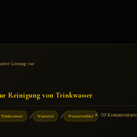
zur Reinigung von Trinkwasser
Beitrags-
0 Kommentare
/
/
Trinkwasser
Wasserei
Wasserwirbler
Kommentare: