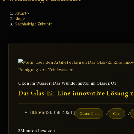
Start
>
Blog
>
Nachhaltige Zukunft
Ozon im Wasser: Das Wundermittel im Glasei; O3
Das Glas-Ei: Eine innovative Lösung 
Beitrags-
Beitrag
Beitrags-
thom
21. Juli 2024
/
/
Gesundheit
Glas
Autor:
veröffentlicht:
Kategorie:
3Minuten Lesezeit