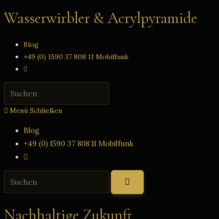
Zum
Wasserwirbler & Acrylpyramide
Inhalt
springen
Blog
+49 (0) 1590 37 808 11 Mobilfunk
Website-
Suche
Press
umschalten
Escape
Menü
Schließen
to
close
Blog
the
+49 (0) 1590 37 808 11 Mobilfunk
search
Website-
panel.
Suche
Diese
umschalten
Website
durchsuchen
Nachhaltige Zukunft