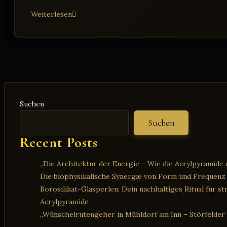
Das
Weiterlesen
Glas-
Ei:
Eine
innovative
Lösung
zur
Reinigung
Suchen
von
Suchen
Trinkwasser
Recent Posts
„Die Architektur der Energie – Wie die Acrylpyramide d
Die biophysikalische Synergie von Form und Frequenz
Borosilikat-Glasperlen: Dein nachhaltiges Ritual für s
Acrylpyramide
„Wünschelrutengeher in Mühldorf am Inn – Störfelder