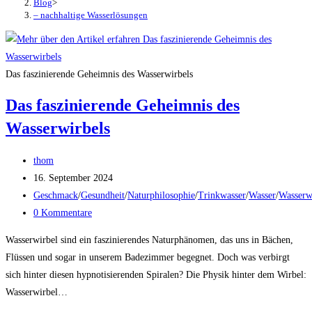
Blog
>
– nachhaltige Wasserlösungen
Das faszinierende Geheimnis des Wasserwirbels
Das faszinierende Geheimnis des
Wasserwirbels
Beitrags-
thom
Autor:
Beitrag
16. September 2024
veröffentlicht:
Beitrags-
Geschmack
/
Gesundheit
/
Naturphilosophie
/
Trinkwasser
/
Wasser
/
Wasserw
Kategorie:
Beitrags-
0 Kommentare
Kommentare:
Wasserwirbel sind ein faszinierendes Naturphänomen, das uns in Bächen,
Flüssen und sogar in unserem Badezimmer begegnet. Doch was verbirgt
sich hinter diesen hypnotisierenden Spiralen? Die Physik hinter dem Wirbel:
Wasserwirbel…