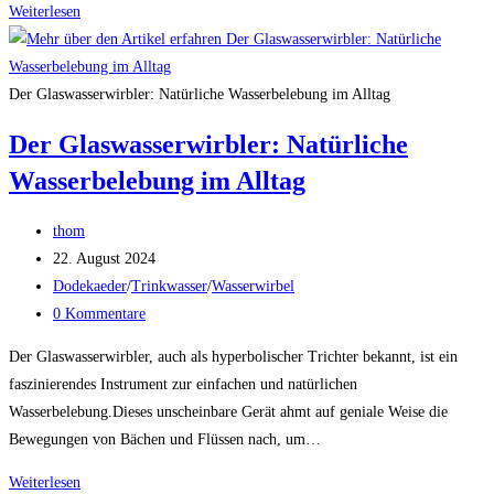
Das
Weiterlesen
faszinierende
Geheimnis
des
Der Glaswasserwirbler: Natürliche Wasserbelebung im Alltag
Wasserwirbels
Der Glaswasserwirbler: Natürliche
Wasserbelebung im Alltag
Beitrags-
thom
Autor:
Beitrag
22. August 2024
veröffentlicht:
Beitrags-
Dodekaeder
/
Trinkwasser
/
Wasserwirbel
Kategorie:
Beitrags-
0 Kommentare
Kommentare:
Der Glaswasserwirbler, auch als hyperbolischer Trichter bekannt, ist ein
faszinierendes Instrument zur einfachen und natürlichen
Wasserbelebung.Dieses unscheinbare Gerät ahmt auf geniale Weise die
Bewegungen von Bächen und Flüssen nach, um…
Der
Weiterlesen