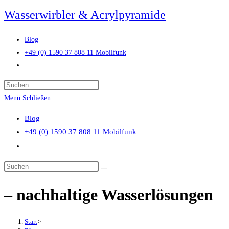
Zum
Wasserwirbler & Acrylpyramide
Inhalt
springen
Blog
+49 (0) 1590 37 808 11 Mobilfunk
Website-
Suche
Press
umschalten
Escape
Menü
Schließen
to
Blog
close
+49 (0) 1590 37 808 11 Mobilfunk
the
Website-
search
Suche
panel.
Diese
umschalten
Website
– nachhaltige Wasserlösungen
durchsuchen
Start
>