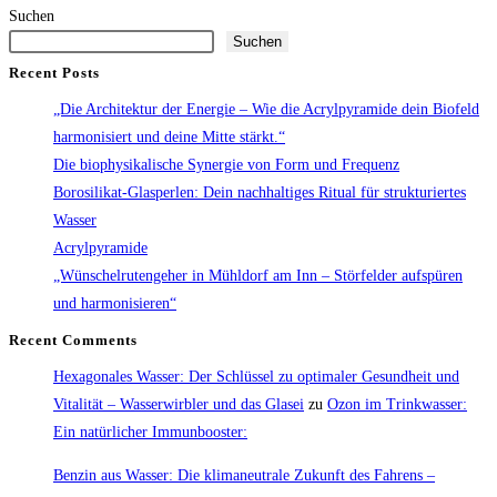
Glaswasserwirbler:
Suchen
Suchen
Natürliche
Wasserbelebung
Recent Posts
im
„Die Architektur der Energie – Wie die Acrylpyramide dein Biofeld
Alltag
harmonisiert und deine Mitte stärkt.“
Die biophysikalische Synergie von Form und Frequenz
Borosilikat-Glasperlen: Dein nachhaltiges Ritual für strukturiertes
Wasser
Acrylpyramide
„Wünschelrutengeher in Mühldorf am Inn – Störfelder aufspüren
und harmonisieren“
Recent Comments
Hexagonales Wasser: Der Schlüssel zu optimaler Gesundheit und
Vitalität – Wasserwirbler und das Glasei
zu
Ozon im Trinkwasser:
Ein natürlicher Immunbooster:
Benzin aus Wasser: Die klimaneutrale Zukunft des Fahrens –