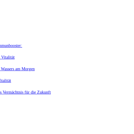
Immunbooster:
Vitalität
en Wassers am Morgen
talität
s Vermächtnis für die Zukunft