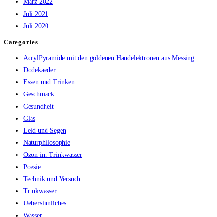
März 2022
Juli 2021
Juli 2020
Categories
AcrylPyramide mit den goldenen Handelektronen aus Messing
Dodekaeder
Essen und Trinken
Geschmack
Gesundheit
Glas
Leid und Segen
Naturphilosophie
Ozon im Trinkwasser
Poesie
Technik und Versuch
Trinkwasser
Uebersinnliches
Wasser