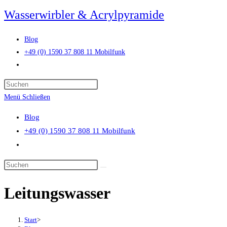
Zum
Wasserwirbler & Acrylpyramide
Inhalt
springen
Blog
+49 (0) 1590 37 808 11 Mobilfunk
Website-
Suche
Press
umschalten
Escape
Menü
Schließen
to
Blog
close
+49 (0) 1590 37 808 11 Mobilfunk
the
Website-
search
Suche
panel.
Diese
umschalten
Website
Leitungswasser
durchsuchen
Start
>