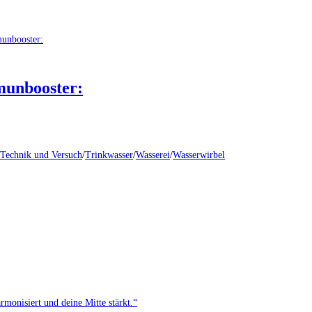
munbooster:
Technik und Versuch
/
Trinkwasser
/
Wasserei
/
Wasserwirbel
monisiert und deine Mitte stärkt.“