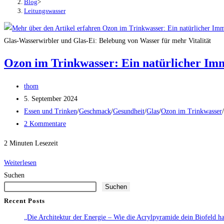
Blog
>
Leitungswasser
Glas-Wasserwirbler und Glas-Ei: Belebung von Wasser für mehr Vitalität
Ozon im Trinkwasser: Ein natürlicher Im
Beitrags-
thom
Autor:
Beitrag
5. September 2024
veröffentlicht:
Beitrags-
Essen und Trinken
/
Geschmack
/
Gesundheit
/
Glas
/
Ozon im Trinkwasser
/
Kategorie:
Beitrags-
2 Kommentare
Kommentare:
2 Minuten Lesezeit
Ozon
Weiterlesen
im
Suchen
Suchen
Trinkwasser:
Ein
Recent Posts
natürlicher
„Die Architektur der Energie – Wie die Acrylpyramide dein Biofeld har