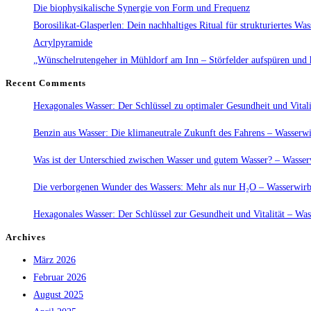
Immunbooster:
Die biophysikalische Synergie von Form und Frequenz
Borosilikat-Glasperlen: Dein nachhaltiges Ritual für strukturiertes Was
Acrylpyramide
„Wünschelrutengeher in Mühldorf am Inn – Störfelder aufspüren und 
Recent Comments
Hexagonales Wasser: Der Schlüssel zu optimaler Gesundheit und Vitali
Benzin aus Wasser: Die klimaneutrale Zukunft des Fahrens – Wasserwi
Was ist der Unterschied zwischen Wasser und gutem Wasser? – Wasserw
Die verborgenen Wunder des Wassers: Mehr als nur H₂O – Wasserwirbl
Hexagonales Wasser: Der Schlüssel zur Gesundheit und Vitalität – Was
Archives
März 2026
Februar 2026
August 2025