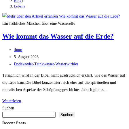
Blog
>
Lebens
Ein fröhliches Märchen über eine Wasserelfe
Wie kommt das Wasser auf die Erde?
Beitrags-
thom
Autor:
Beitrag
5. August 2023
veröffentlicht:
Beitrags-
Dodekaeder
/
Trinkwasser
/
Wasserwirbler
Kategorie:
Tatsächlich wird in der Bibel nicht ausdrücklich erklärt, wie das Wasser auf
die Erde kam.Die Bibel konzentriert sich eher auf die spirituellen und
moralischen Aspekte der Schöpfungsgeschichte. Jedoch gibt es…
Wie
Weiterlesen
kommt
Suchen
Suchen
das
Wasser
Recent Posts