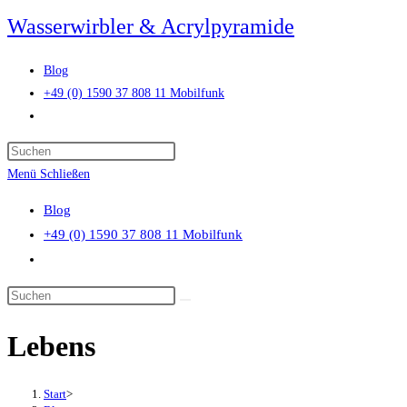
Zum
Wasserwirbler & Acrylpyramide
Inhalt
springen
Blog
+49 (0) 1590 37 808 11 Mobilfunk
Website-
Suche
Press
umschalten
Escape
Menü
Schließen
to
Blog
close
+49 (0) 1590 37 808 11 Mobilfunk
the
Website-
search
Suche
panel.
Diese
umschalten
Website
Lebens
durchsuchen
Start
>