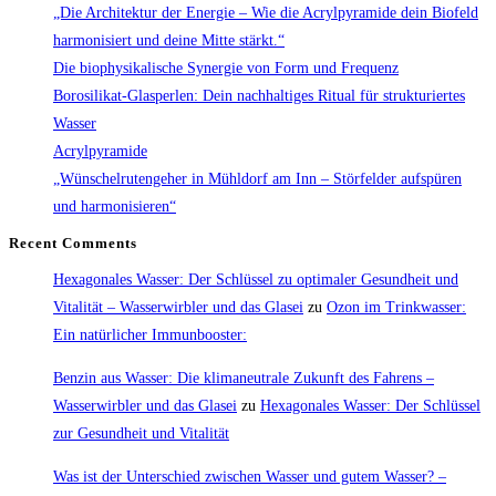
auf
„Die Architektur der Energie – Wie die Acrylpyramide dein Biofeld
die
harmonisiert und deine Mitte stärkt.“
Erde?
Die biophysikalische Synergie von Form und Frequenz
Borosilikat-Glasperlen: Dein nachhaltiges Ritual für strukturiertes
Wasser
Acrylpyramide
„Wünschelrutengeher in Mühldorf am Inn – Störfelder aufspüren
und harmonisieren“
Recent Comments
Hexagonales Wasser: Der Schlüssel zu optimaler Gesundheit und
Vitalität – Wasserwirbler und das Glasei
zu
Ozon im Trinkwasser:
Ein natürlicher Immunbooster:
Benzin aus Wasser: Die klimaneutrale Zukunft des Fahrens –
Wasserwirbler und das Glasei
zu
Hexagonales Wasser: Der Schlüssel
zur Gesundheit und Vitalität
Was ist der Unterschied zwischen Wasser und gutem Wasser? –