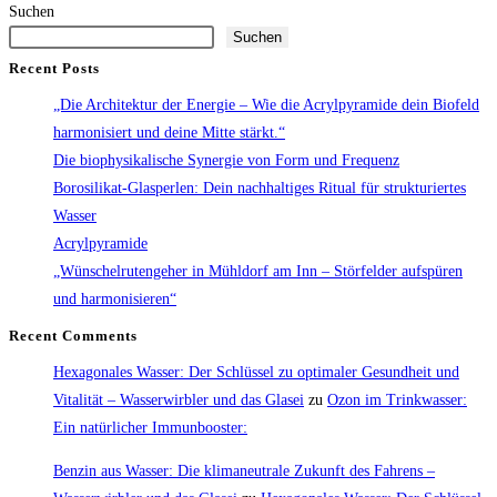
Wasser:
Suchen
Suchen
Der
Schlüssel
Recent Posts
zu
„Die Architektur der Energie – Wie die Acrylpyramide dein Biofeld
optimaler
harmonisiert und deine Mitte stärkt.“
Gesundheit
Die biophysikalische Synergie von Form und Frequenz
und
Borosilikat-Glasperlen: Dein nachhaltiges Ritual für strukturiertes
Vitalität
Wasser
Acrylpyramide
„Wünschelrutengeher in Mühldorf am Inn – Störfelder aufspüren
und harmonisieren“
Recent Comments
Hexagonales Wasser: Der Schlüssel zu optimaler Gesundheit und
Vitalität – Wasserwirbler und das Glasei
zu
Ozon im Trinkwasser:
Ein natürlicher Immunbooster:
Benzin aus Wasser: Die klimaneutrale Zukunft des Fahrens –