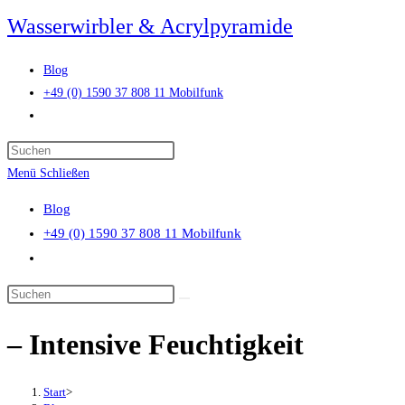
Zum
Wasserwirbler & Acrylpyramide
Inhalt
springen
Blog
+49 (0) 1590 37 808 11 Mobilfunk
Website-
Suche
Press
umschalten
Escape
Menü
Schließen
to
Blog
close
+49 (0) 1590 37 808 11 Mobilfunk
the
Website-
search
Suche
panel.
Diese
umschalten
Website
– Intensive Feuchtigkeit
durchsuchen
Start
>