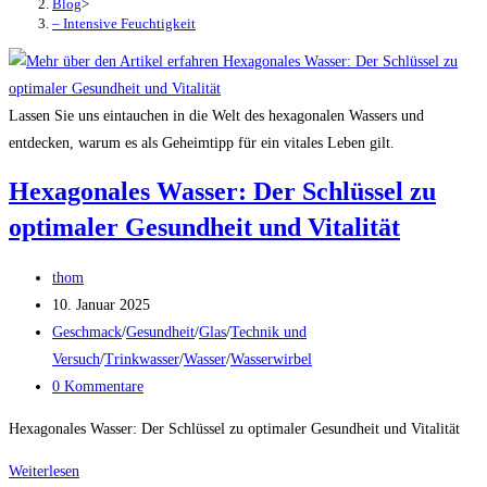
Blog
>
– Intensive Feuchtigkeit
Lassen Sie uns eintauchen in die Welt des hexagonalen Wassers und
entdecken, warum es als Geheimtipp für ein vitales Leben gilt.
Hexagonales Wasser: Der Schlüssel zu
optimaler Gesundheit und Vitalität
Beitrags-
thom
Autor:
Beitrag
10. Januar 2025
veröffentlicht:
Beitrags-
Geschmack
/
Gesundheit
/
Glas
/
Technik und
Kategorie:
Versuch
/
Trinkwasser
/
Wasser
/
Wasserwirbel
Beitrags-
0 Kommentare
Kommentare:
Hexagonales Wasser: Der Schlüssel zu optimaler Gesundheit und Vitalität
Hexagonales
Weiterlesen