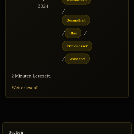
2024
/
Gesundheit
/
/
Glas
Trinkwasser
/
Wasserei
2 Minuten Lesezeit.
Ozon
Weiterlesen
im
Wasser:
Das
Wundermittel
im
Suchen
Glasei;