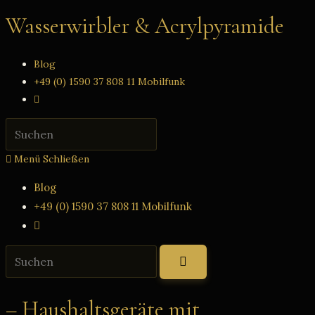
Zum
Wasserwirbler & Acrylpyramide
Inhalt
springen
Blog
+49 (0) 1590 37 808 11 Mobilfunk
Website-
Suche
Press
umschalten
Escape
Menü
Schließen
to
close
Blog
the
+49 (0) 1590 37 808 11 Mobilfunk
search
Website-
panel.
Suche
Diese
umschalten
Website
durchsuchen
– Haushaltsgeräte mit