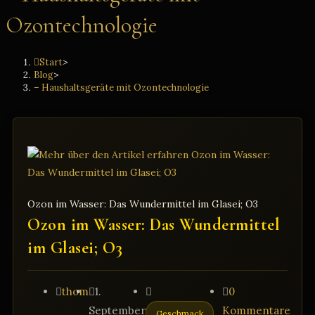
Ozontechnologie
Start
>
Blog
>
– Haushaltsgeräte mit Ozontechnologie
Ozon im Wasser: Das Wundermittel im Glasei; O3
Ozon im Wasser: Das Wundermittel
im Glasei; O3
Beitrags-
Beitrag
Beitrags-
Beitrags-
thom
1.
0
Autor:
veröffentlicht:
Kategorie:
Kommentare:
September
Kommentare
Geschmack