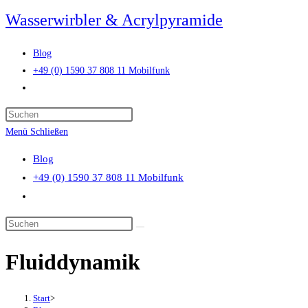
Zum
Wasserwirbler & Acrylpyramide
Inhalt
springen
Blog
+49 (0) 1590 37 808 11 Mobilfunk
Website-
Suche
Press
umschalten
Escape
Menü
Schließen
to
Blog
close
+49 (0) 1590 37 808 11 Mobilfunk
the
Website-
search
Suche
panel.
Diese
umschalten
Website
Fluiddynamik
durchsuchen
Start
>