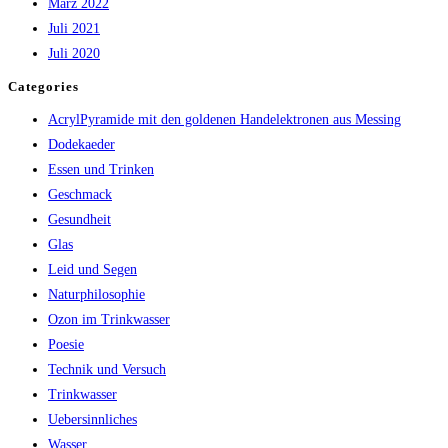
März 2022
Juli 2021
Juli 2020
Categories
AcrylPyramide mit den goldenen Handelektronen aus Messing
Dodekaeder
Essen und Trinken
Geschmack
Gesundheit
Glas
Leid und Segen
Naturphilosophie
Ozon im Trinkwasser
Poesie
Technik und Versuch
Trinkwasser
Uebersinnliches
Wasser