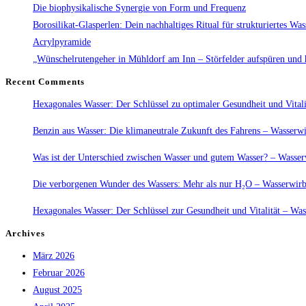
aus
Die biophysikalische Synergie von Form und Frequenz
Trinkwasser
Borosilikat-Glasperlen: Dein nachhaltiges Ritual für strukturiertes Was
mit
Acrylpyramide
dem
„Wünschelrutengeher in Mühldorf am Inn – Störfelder aufspüren und 
Wasserwirbler“:
Recent Comments
Hexagonales Wasser: Der Schlüssel zu optimaler Gesundheit und Vitali
Benzin aus Wasser: Die klimaneutrale Zukunft des Fahrens – Wasserwi
Was ist der Unterschied zwischen Wasser und gutem Wasser? – Wasserw
Die verborgenen Wunder des Wassers: Mehr als nur H₂O – Wasserwirbl
Hexagonales Wasser: Der Schlüssel zur Gesundheit und Vitalität – Was
Archives
März 2026
Februar 2026
August 2025