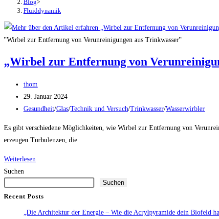
Blog
>
Fluiddynamik
"Wirbel zur Entfernung von Verunreinigungen aus Trinkwasser"
„Wirbel zur Entfernung von Verunreinigu
Beitrags-
thom
Autor:
Beitrag
29. Januar 2024
veröffentlicht:
Beitrags-
Gesundheit
/
Glas
/
Technik und Versuch
/
Trinkwasser
/
Wasserwirbler
Kategorie:
Es gibt verschiedene Möglichkeiten, wie Wirbel zur Entfernung von Verunre
erzeugen Turbulenzen, die…
„Wirbel
Weiterlesen
zur
Suchen
Suchen
Entfernung
von
Recent Posts
Verunreinigungen
„Die Architektur der Energie – Wie die Acrylpyramide dein Biofeld har