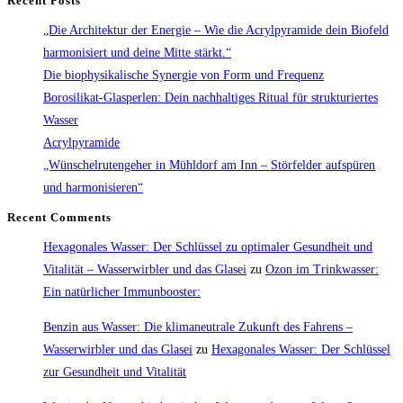
Recent Posts
Inn
„Die Architektur der Energie – Wie die Acrylpyramide dein Biofeld
–
harmonisiert und deine Mitte stärkt.“
Störfelder
Die biophysikalische Synergie von Form und Frequenz
aufspüren
Borosilikat-Glasperlen: Dein nachhaltiges Ritual für strukturiertes
und
Wasser
harmonisieren“
Acrylpyramide
„Wünschelrutengeher in Mühldorf am Inn – Störfelder aufspüren
und harmonisieren“
Recent Comments
Hexagonales Wasser: Der Schlüssel zu optimaler Gesundheit und
Vitalität – Wasserwirbler und das Glasei
zu
Ozon im Trinkwasser:
Ein natürlicher Immunbooster:
Benzin aus Wasser: Die klimaneutrale Zukunft des Fahrens –
Wasserwirbler und das Glasei
zu
Hexagonales Wasser: Der Schlüssel
zur Gesundheit und Vitalität