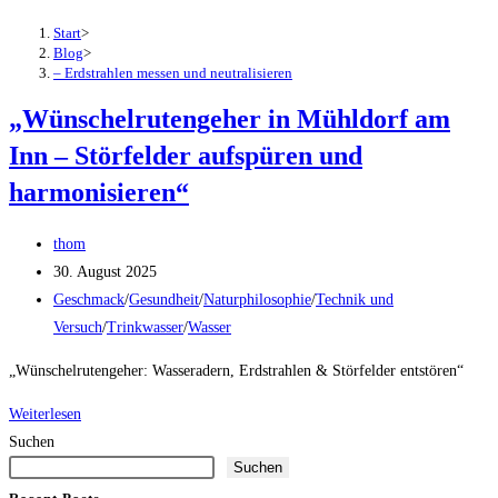
Start
>
Blog
>
– Erdstrahlen messen und neutralisieren
„Wünschelrutengeher in Mühldorf am
Inn – Störfelder aufspüren und
harmonisieren“
Beitrags-
thom
Autor:
Beitrag
30. August 2025
veröffentlicht:
Beitrags-
Geschmack
/
Gesundheit
/
Naturphilosophie
/
Technik und
Kategorie:
Versuch
/
Trinkwasser
/
Wasser
„Wünschelrutengeher: Wasseradern, Erdstrahlen & Störfelder entstören“
„Wünschelrutengeher
Weiterlesen
in
Suchen
Suchen
Mühldorf
am