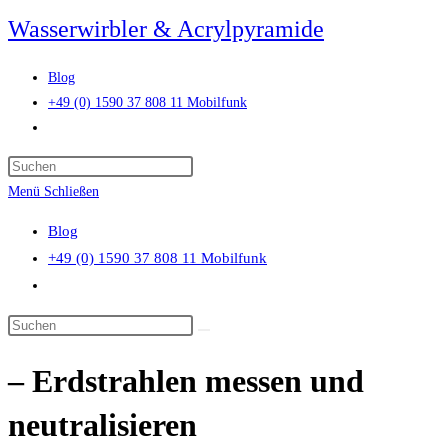
Zum
Wasserwirbler & Acrylpyramide
Inhalt
springen
Blog
+49 (0) 1590 37 808 11 Mobilfunk
Website-
Suche
Press
umschalten
Escape
Menü
Schließen
to
Blog
close
+49 (0) 1590 37 808 11 Mobilfunk
the
Website-
search
Suche
panel.
Diese
umschalten
Website
– Erdstrahlen messen und
durchsuchen
neutralisieren