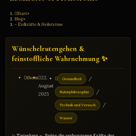
Start
>
Blog
>
– Erdkräfte & Heilströme
Wünschelrutengehen &
feinstoffliche Wahrnehmung ✨
Beitrags-
Beitrag
Beitrags-
thom
22.
/
Gesundheit
Autor:
veröffentlicht:
Kategorie:
August
/
Naturphilosophie
2025
/
Technik und Versuch
Wasser
✨ Tageskurs – „Spüre die verborgenen Kräfte der