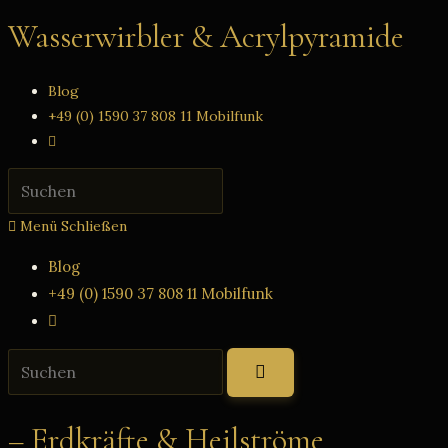
Zum
Wasserwirbler & Acrylpyramide
Inhalt
springen
Blog
+49 (0) 1590 37 808 11 Mobilfunk
Website-
Suche
Press
umschalten
Escape
Menü
Schließen
to
close
Blog
the
+49 (0) 1590 37 808 11 Mobilfunk
search
Website-
panel.
Suche
Diese
umschalten
Website
durchsuchen
– Erdkräfte & Heilströme