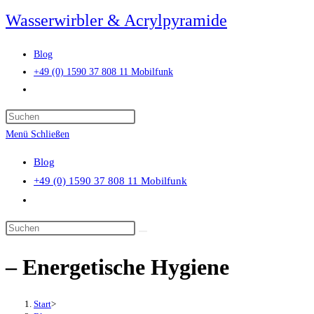
Zum
Wasserwirbler & Acrylpyramide
Inhalt
springen
Blog
+49 (0) 1590 37 808 11 Mobilfunk
Website-
Suche
Press
umschalten
Escape
Menü
Schließen
to
Blog
close
+49 (0) 1590 37 808 11 Mobilfunk
the
Website-
search
Suche
panel.
Diese
umschalten
Website
– Energetische Hygiene
durchsuchen
Start
>