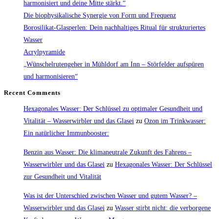
harmonisiert und deine Mitte stärkt.“
Die biophysikalische Synergie von Form und Frequenz
Borosilikat-Glasperlen: Dein nachhaltiges Ritual für strukturiertes
Wasser
Acrylpyramide
„Wünschelrutengeher in Mühldorf am Inn – Störfelder aufspüren
und harmonisieren“
Recent Comments
Hexagonales Wasser: Der Schlüssel zu optimaler Gesundheit und
Vitalität – Wasserwirbler und das Glasei
zu
Ozon im Trinkwasser:
Ein natürlicher Immunbooster:
Benzin aus Wasser: Die klimaneutrale Zukunft des Fahrens –
Wasserwirbler und das Glasei
zu
Hexagonales Wasser: Der Schlüssel
zur Gesundheit und Vitalität
Was ist der Unterschied zwischen Wasser und gutem Wasser? –
Wasserwirbler und das Glasei
zu
Wasser stirbt nicht: die verborgene