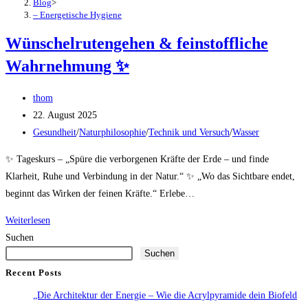
Blog
>
– Energetische Hygiene
Wünschelrutengehen & feinstoffliche
Wahrnehmung ✨
Beitrags-
thom
Autor:
Beitrag
22. August 2025
veröffentlicht:
Beitrags-
Gesundheit
/
Naturphilosophie
/
Technik und Versuch
/
Wasser
Kategorie:
✨ Tageskurs – „Spüre die verborgenen Kräfte der Erde – und finde
Klarheit, Ruhe und Verbindung in der Natur.“ ✨ „Wo das Sichtbare endet,
beginnt das Wirken der feinen Kräfte.“ Erlebe…
Wünschelrutengehen
Weiterlesen
&
Suchen
Suchen
feinstoffliche
Wahrnehmung
Recent Posts
✨
„Die Architektur der Energie – Wie die Acrylpyramide dein Biofeld