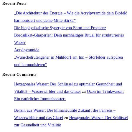
Das
Recent Posts
Wundermittel
„Die Architektur der Energie – Wie die Acrylpyramide dein Biofeld
im
harmonisiert und deine Mitte stärkt.“
Glasei;
Die biophysikalische Synergie von Form und Frequenz
O3
Borosilikat-Glasperlen: Dein nachhaltiges Ritual für strukturiertes
Wasser
Acrylpyramide
„Wünschelrutengeher in Mühldorf am Inn – Störfelder aufspüren
und harmonisieren“
Recent Comments
Hexagonales Wasser: Der Schlüssel zu optimaler Gesundheit und
Vitalität – Wasserwirbler und das Glasei
zu
Ozon im Trinkwasser:
Ein natürlicher Immunbooster:
Benzin aus Wasser: Die klimaneutrale Zukunft des Fahrens –
Wasserwirbler und das Glasei
zu
Hexagonales Wasser: Der Schlüssel
zur Gesundheit und Vitalität