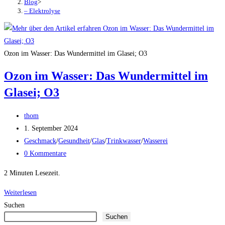
Blog
>
– Elektrolyse
Ozon im Wasser: Das Wundermittel im Glasei; O3
Ozon im Wasser: Das Wundermittel im
Glasei; O3
Beitrags-
thom
Autor:
Beitrag
1. September 2024
veröffentlicht:
Beitrags-
Geschmack
/
Gesundheit
/
Glas
/
Trinkwasser
/
Wasserei
Kategorie:
Beitrags-
0 Kommentare
Kommentare:
2 Minuten Lesezeit.
Ozon
Weiterlesen
im
Suchen
Suchen
Wasser: