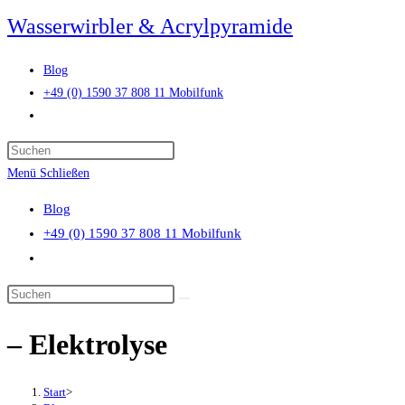
Zum
Wasserwirbler & Acrylpyramide
Inhalt
springen
Blog
+49 (0) 1590 37 808 11 Mobilfunk
Website-
Suche
Press
umschalten
Escape
Menü
Schließen
to
Blog
close
+49 (0) 1590 37 808 11 Mobilfunk
the
Website-
search
Suche
panel.
Diese
umschalten
Website
– Elektrolyse
durchsuchen
Start
>