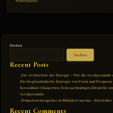
Es
Weiterlesen
ist
unkompliziert
und
schnell,
dein
Trinkwasser
zu
Suchen
energetisieren.
Suchen
Recent Posts
„Die Architektur der Energie – Wie die Acrylpyramide d
Die biophysikalische Synergie von Form und Frequenz
Borosilikat-Glasperlen: Dein nachhaltiges Ritual für s
Acrylpyramide
„Wünschelrutengeher in Mühldorf am Inn – Störfelder
Recent Comments