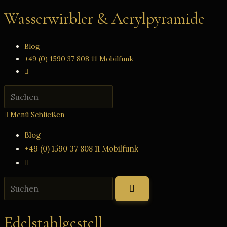
Zum
Wasserwirbler & Acrylpyramide
Inhalt
springen
Blog
+49 (0) 1590 37 808 11 Mobilfunk
Website-
Suche
Press
umschalten
Escape
Menü
Schließen
to
close
Blog
the
+49 (0) 1590 37 808 11 Mobilfunk
search
Website-
panel.
Suche
Diese
umschalten
Website
durchsuchen
Edelstahlgestell