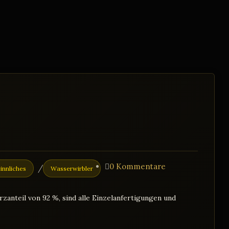
Beitrags-
0 Kommentare
/
innliches
Wasserwirbler
Kommentare:
anteil von 92 %, sind alle Einzelanfertigungen und