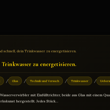
 Trinkwasser zu energetisieren.
/
/
/
/
t
Glas
Technik und Versuch
Trinkwasser
Uebers
serverwirbler mit Einfülltrichter, beide aus Glas mit einem Quarz
rkskunst hergestellt. Jedes Stück…