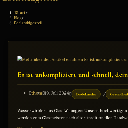
Start
>
Blog
>
Edelstahlgestell
Es ist unkompliziert und schnell, dein
Beitrags-
Beitrag
Beitrags-
thom
19. Juli 2024
/
Dodekaeder
Gesundhei
Autor:
veröffentlicht:
Kategorie:
Wasserwirbler aus Glas Lösungen: Unsere hochwertigen Was
werden vom Glasmeister nach alter traditioneller Handwe