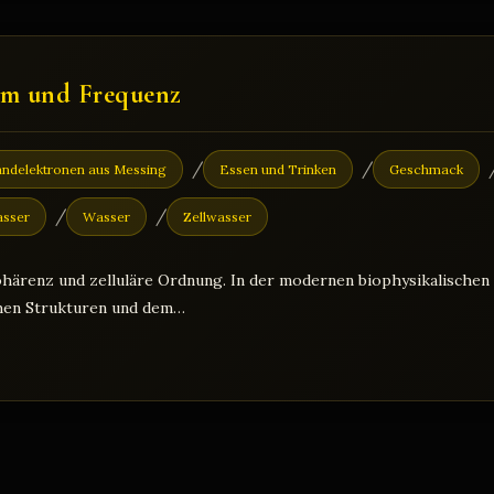
orm und Frequenz
/
/
andelektronen aus Messing
Essen und Trinken
Geschmack
/
/
asser
Wasser
Zellwasser
ohärenz und zelluläre Ordnung. In der modernen biophysikalische
hen Strukturen und dem…