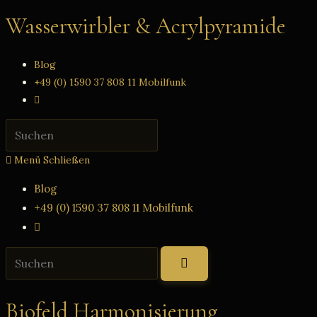
Zum
Wasserwirbler & Acrylpyramide
Inhalt
springen
Blog
+49 (0) 1590 37 808 11 Mobilfunk
Website-
Suche
Press
umschalten
Escape
Menü
Schließen
to
close
Blog
the
+49 (0) 1590 37 808 11 Mobilfunk
search
Website-
panel.
Suche
Diese
umschalten
Website
durchsuchen
Biofeld Harmonisierung