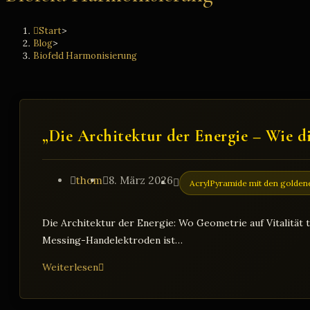
Start
>
Blog
>
Biofeld Harmonisierung
„Die Architektur der Energie – Wie d
Beitrags-
Beitrag
Beitrags-
thom
8. März 2026
AcrylPyramide mit den golden
Autor:
veröffentlicht:
Kategorie:
Die Architektur der Energie: Wo Geometrie auf Vitalität t
Messing-Handelektroden ist…
„Die
Weiterlesen
Architektur
der