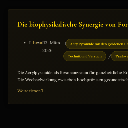
Energie –
Wie
die
Die biophysikalische Synergie von F
Acrylpyramide
dein
Biofeld
Beitrags-
Beitrag
Beitrags-
thom
3. März
AcrylPyramide mit den goldenen H
harmonisiert
Autor:
veröffentlicht:
Kategorie:
2026
und
/
Technik und Versuch
Trinkw
deine
Mitte
Die Acrylpyramide als Resonanzraum für ganzheitliche K
stärkt.“
Die Wechselwirkung zwischen hochpräzisen geometrisc
Die
Weiterlesen
biophysikalische
Synergie
von
Form
und