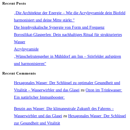
normales
Recent Posts
Wasser
„Die Architektur der Energie – Wie die Acrylpyramide dein Biofeld
harmonisiert und deine Mitte stärkt.“
Die biophysikalische Synergie von Form und Frequenz
Borosilikat-Glasperlen: Dein nachhaltiges Ritual für strukturiertes
Wasser
Acrylpyramide
„Wünschelrutengeher in Mühldorf am Inn – Störfelder aufspüren
und harmonisieren“
Recent Comments
Hexagonales Wasser: Der Schlüssel zu optimaler Gesundheit und
Vitalität – Wasserwirbler und das Glasei
zu
Ozon im Trinkwasser:
Ein natürlicher Immunbooster:
Benzin aus Wasser: Die klimaneutrale Zukunft des Fahrens –
Wasserwirbler und das Glasei
zu
Hexagonales Wasser: Der Schlüssel
zur Gesundheit und Vitalität