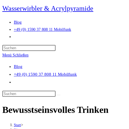
Zum
Wasserwirbler & Acrylpyramide
Inhalt
springen
Blog
+49 (0) 1590 37 808 11 Mobilfunk
Website-
Suche
Press
umschalten
Escape
Menü
Schließen
to
Blog
close
+49 (0) 1590 37 808 11 Mobilfunk
the
Website-
search
Suche
panel.
Diese
umschalten
Website
Bewusstseinsvolles Trinken
durchsuchen
Start
>