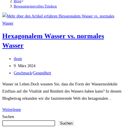
Blog
>
Bewusstseinsvolles Trinken
Hexagonalem Wasser vs. normales
Wasser
Beitrags-
thom
Autor:
Beitrag
9. März 2024
veröffentlicht:
Beitrags-
Geschmack
/
Gesundheit
Kategorie:
Wasser ist Leben.Doch wussten Sie, dass die Form der Wassermoleküle
Einfluss auf die Vitalität und Reinheit des Wassers haben kann? In diesem
Blogbeitrag erkunden wir die faszinierende Welt des hexagonalen…
Hexagonalem
Weiterlesen
Wasser
Suchen
Suchen
vs.