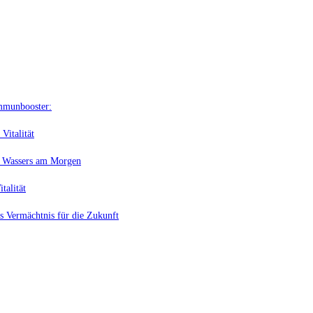
Immunbooster:
Vitalität
en Wassers am Morgen
talität
s Vermächtnis für die Zukunft