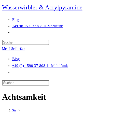
Zum
Wasserwirbler & Acrylpyramide
Inhalt
springen
Blog
+49 (0) 1590 37 808 11 Mobilfunk
Website-
Suche
Press
umschalten
Escape
Menü
Schließen
to
Blog
close
+49 (0) 1590 37 808 11 Mobilfunk
the
Website-
search
Suche
panel.
Diese
umschalten
Website
Achtsamkeit
durchsuchen
Start
>