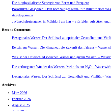
für
Die biophysikalische Synergie von Form und Frequenz
strukturiertes
Borosilikat-Glasperlen: Dein nachhaltiges Ritual für strukturiertes Was
Wasser
Acrylpyramide
„Wünschelrutengeher in Mühldorf am Inn – Störfelder aufspüren und 
Recent Comments
Hexagonales Wasser: Der Schlüssel zu optimaler Gesundheit und Vitali
Benzin aus Wasser: Die klimaneutrale Zukunft des Fahrens – Wasserwi
Was ist der Unterschied zwischen Wasser und gutem Wasser? – Wasserw
Die verborgenen Wunder des Wassers: Mehr als nur H₂O – Wasserwirbl
Hexagonales Wasser: Der Schlüssel zur Gesundheit und Vitalität – Was
Archives
März 2026
Februar 2026
August 2025