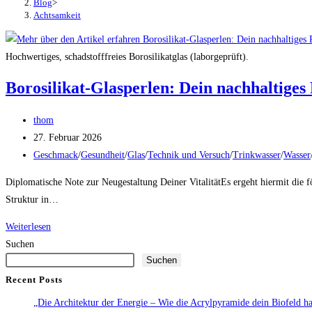
Blog
>
Achtsamkeit
Hochwertiges, schadstofffreies Borosilikatglas (laborgeprüft).
Borosilikat-Glasperlen: Dein nachhaltiges 
Beitrags-
thom
Autor:
Beitrag
27. Februar 2026
veröffentlicht:
Beitrags-
Geschmack
/
Gesundheit
/
Glas
/
Technik und Versuch
/
Trinkwasser
/
Wasser
Kategorie:
Diplomatische Note zur Neugestaltung Deiner VitalitätEs ergeht hiermit die 
Struktur in…
Borosilikat-
Weiterlesen
Glasperlen:
Suchen
Suchen
Dein
nachhaltiges
Recent Posts
Ritual
„Die Architektur der Energie – Wie die Acrylpyramide dein Biofeld har