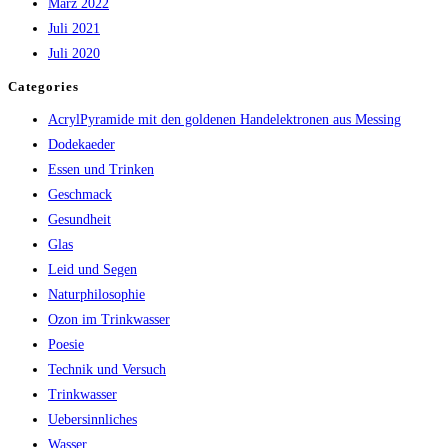
März 2022
Juli 2021
Juli 2020
Categories
AcrylPyramide mit den goldenen Handelektronen aus Messing
Dodekaeder
Essen und Trinken
Geschmack
Gesundheit
Glas
Leid und Segen
Naturphilosophie
Ozon im Trinkwasser
Poesie
Technik und Versuch
Trinkwasser
Uebersinnliches
Wasser