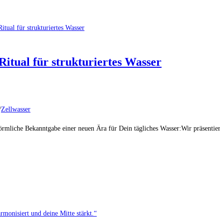
Ritual für strukturiertes Wasser
/
Zellwasser
förmliche Bekanntgabe einer neuen Ära für Dein tägliches Wasser:Wir präsentie
monisiert und deine Mitte stärkt.“