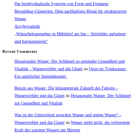
Die biophysikalische Synergie von Form und Frequenz
Borosilikat-Glasperlen: Dein nachhaltiges Ritual für strukturiertes
Wasser
Acrylpyramide
„Wünschelrutengeher in Mühldorf am Inn – Störfelder aufspüren
und harmonisieren“
Recent Comments
Hexagonales Wasser: Der Schlüssel zu optimaler Gesundheit und
Vitalität – Wasserwirbler und das Glasei
zu
Ozon im Trinkwasser:
Ein natürlicher Immunbooster:
Benzin aus Wasser: Die klimaneutrale Zukunft des Fahrens –
Wasserwirbler und das Glasei
zu
Hexagonales Wasser: Der Schlüssel
zur Gesundheit und Vitalität
Was ist der Unterschied zwischen Wasser und gutem Wasser? –
Wasserwirbler und das Glasei
zu
Wasser stirbt nicht: die verborgene
Kraft des warmen Wassers am Morgen