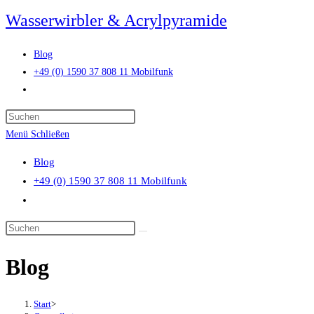
Zum
Wasserwirbler & Acrylpyramide
Inhalt
springen
Blog
+49 (0) 1590 37 808 11 Mobilfunk
Website-
Suche
Press
umschalten
Escape
Menü
Schließen
to
Blog
close
+49 (0) 1590 37 808 11 Mobilfunk
the
Website-
search
Suche
panel.
Diese
umschalten
Website
Blog
durchsuchen
Start
>