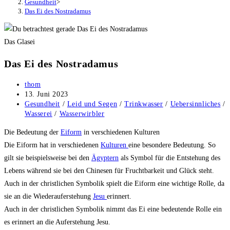
Gesundheit
>
Das Ei des Nostradamus
Das Glasei
Das Ei des Nostradamus
Beitrags-
thom
Autor:
Beitrag
13. Juni 2023
veröffentlicht:
Beitrags-
Gesundheit
/
Leid und Segen
/
Trinkwasser
/
Uebersinnliches
/
Kategorie:
Wasserei
/
Wasserwirbler
Die Bedeutung der
Eiform
in verschiedenen Kulturen
Die Eiform hat in verschiedenen
Kulturen
eine besondere Bedeutung. So
gilt sie beispielsweise bei den
Ägyptern
als Symbol für die Entstehung des
Lebens während sie bei den Chinesen für Fruchtbarkeit und Glück steht.
Auch in der christlichen Symbolik spielt die Eiform eine wichtige Rolle, da
sie an die Wiederauferstehung
Jesu
erinnert.
Auch in der christlichen Symbolik nimmt das Ei eine bedeutende Rolle ein
es erinnert an die Auferstehung Jesu.