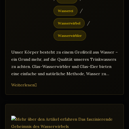
/
Wasserei
/
Wasserwirbel
Wasserwirbler
Unser Körper besteht zu einem Großteil aus Wasser –
ein Grund mehr, auf die Qualität unseres Trinkwassers
zu achten. Glas-Wasserwirbler und Glas-Eier bieten
eine einfache und natürliche Methode, Wasser zu…
Glas-
Weiterlesen
Wasserwirbler
und
Glas-
Ei:
Belebung
von