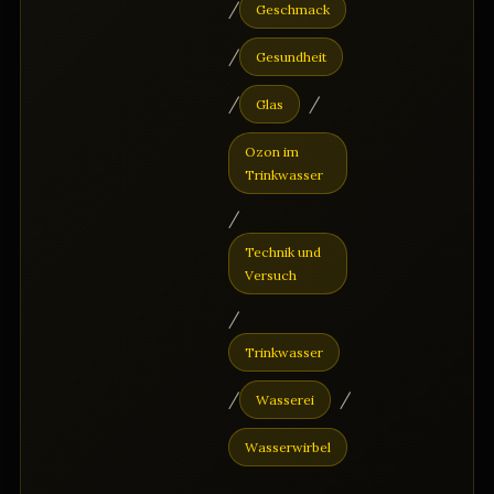
/
Geschmack
/
Gesundheit
/
/
Glas
Ozon im
Trinkwasser
/
Technik und
Versuch
/
Trinkwasser
/
/
Wasserei
Wasserwirbel