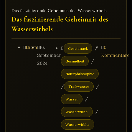
Wasser
Das faszinierende Geheimnis des Wasserwirbels
für
Das faszinierende Geheimnis des
mehr
Wasserwirbels
Vitalität
Beitrags-
Beitrag
Beitrags-
Beitrags-
thom
16.
0
/
Geschmack
Autor:
veröffentlicht:
Kategorie:
Kommentare:
September
Kommentare
/
Gesundheit
2024
Naturphilosophie
/
/
Trinkwasser
/
Wasser
/
Wasserwirbel
Wasserwirbler