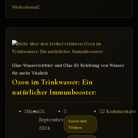
Die
Weiterlesen
Revolution
in
Ihrem
Glas:
Wie
Wasserwirbler
Ihr
Glas-Wasserwirbler und Glas-Ei: Belebung von Wasser
Trinkwasser
für mehr Vitalität
verbessern
Ozon im Trinkwasser: Ein
natürlicher Immunbooster:
Beitrags-
Beitrag
Beitrags-
Beitrags-
thom
5.
2 Kommentare
Autor:
veröffentlicht:
Kategorie:
Kommentare:
September
Essen und
2024
Trinken