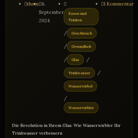
Beitrags-
Beitrag
Beitrags-
Beitrags-
thom
6.
1 Kommentar
Autor:
veröffentlicht:
Kategorie:
Kommentare:
September
Essen und
2024
Trinken
/
Geschmack
/
Gesundheit
/
/
Glas
/
Trinkwasser
Wasserwirbel
/
Wasserwirbler
Die Revolution in Ihrem Glas: Wie Wasserwirbler Ihr
Trinkwasser verbessern