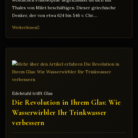
Thales von Milet beschäftigen. Dieser griechische
Denker, der von etwa 624 bis 546 v. Chr.…
Thales
Weiterlesen
von
Milet:
Der
Vater
der
Naturphilosophie
und
sein
Edelstahl trifft Glas
Wasserprinzip:
Die Revolution in Ihrem Glas: Wie
Wasserwirbler Ihr Trinkwasser
verbessern