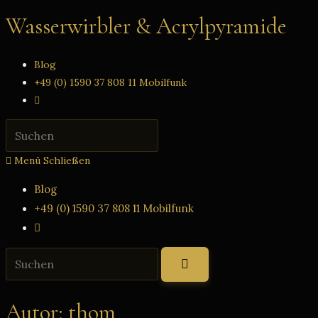
Zum
Wasserwirbler & Acrylpyramide
Inhalt
springen
Blog
+49 (0) 1590 37 808 11 Mobilfunk
Website-
Suche
Press
umschalten
Escape
Menü
Schließen
to
close
Blog
the
+49 (0) 1590 37 808 11 Mobilfunk
search
Website-
panel.
Suche
Diese
umschalten
Website
durchsuchen
Autor:
thom