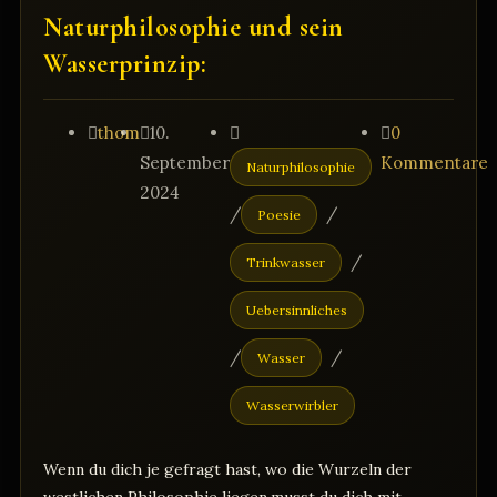
Naturphilosophie und sein
Wasserprinzip:
Beitrags-
Beitrag
Beitrags-
Beitrags-
thom
10.
0
Autor:
veröffentlicht:
Kategorie:
Kommentare:
September
Kommentare
Naturphilosophie
2024
/
/
Poesie
/
Trinkwasser
Uebersinnliches
/
/
Wasser
Wasserwirbler
Wenn du dich je gefragt hast, wo die Wurzeln der
westlichen Philosophie liegen,musst du dich mit