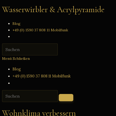
Zum
Wasserwirbler & Acrylpyramide
Inhalt
springen
Blog
+49 (0) 1590 37 808 11 Mobilfunk
Website-
Suche
Press
umschalten
Escape
Menü
Schließen
to
close
Blog
the
+49 (0) 1590 37 808 11 Mobilfunk
search
Website-
panel.
Suche
Diese
umschalten
Website
durchsuchen
Wohnklima verbessern