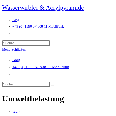
Zum
Wasserwirbler & Acrylpyramide
Inhalt
springen
Blog
+49 (0) 1590 37 808 11 Mobilfunk
Website-
Suche
Press
umschalten
Escape
Menü
Schließen
to
Blog
close
+49 (0) 1590 37 808 11 Mobilfunk
the
Website-
search
Suche
panel.
Diese
umschalten
Website
Umweltbelastung
durchsuchen
Start
>