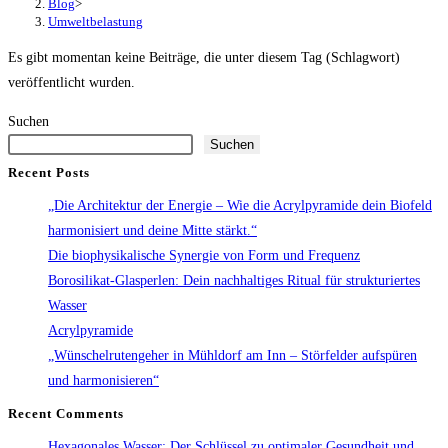
Blog
>
Umweltbelastung
Es gibt momentan keine Beiträge, die unter diesem Tag (Schlagwort)
veröffentlicht wurden.
Suchen
Suchen
Recent Posts
„Die Architektur der Energie – Wie die Acrylpyramide dein Biofeld
harmonisiert und deine Mitte stärkt.“
Die biophysikalische Synergie von Form und Frequenz
Borosilikat-Glasperlen: Dein nachhaltiges Ritual für strukturiertes
Wasser
Acrylpyramide
„Wünschelrutengeher in Mühldorf am Inn – Störfelder aufspüren
und harmonisieren“
Recent Comments
Hexagonales Wasser: Der Schlüssel zu optimaler Gesundheit und