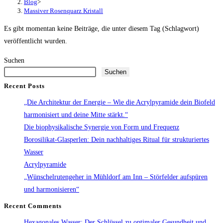
Blog
>
Massiver Rosenquarz Kristall
Es gibt momentan keine Beiträge, die unter diesem Tag (Schlagwort)
veröffentlicht wurden.
Suchen
Suchen
Recent Posts
„Die Architektur der Energie – Wie die Acrylpyramide dein Biofeld
harmonisiert und deine Mitte stärkt.“
Die biophysikalische Synergie von Form und Frequenz
Borosilikat-Glasperlen: Dein nachhaltiges Ritual für strukturiertes
Wasser
Acrylpyramide
„Wünschelrutengeher in Mühldorf am Inn – Störfelder aufspüren
und harmonisieren“
Recent Comments
Hexagonales Wasser: Der Schlüssel zu optimaler Gesundheit und