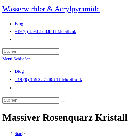
Zum
Wasserwirbler & Acrylpyramide
Inhalt
springen
Blog
+49 (0) 1590 37 808 11 Mobilfunk
Website-
Suche
Press
umschalten
Escape
Menü
Schließen
to
Blog
close
+49 (0) 1590 37 808 11 Mobilfunk
the
Website-
search
Suche
panel.
Diese
umschalten
Website
Massiver Rosenquarz Kristall
durchsuchen
Start
>